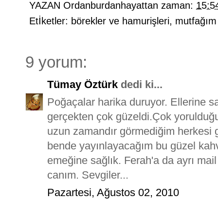
YAZAN
Ordanburdanhayattan
zaman:
15:5
Etİketler:
börekler ve hamurişleri
,
mutfağım
9 yorum:
Tümay Öztürk
dedi ki...
Poğaçalar harika duruyor. Ellerine 
gerçekten çok güzeldi.Çok yorulduğ
uzun zamandır görmediğim herkesi gö
bende yayınlayacağım bu güzel kahvalt
emeğine sağlık. Ferah'a da ayrı mail
canım. Sevgiler...
Pazartesi, Ağustos 02, 2010