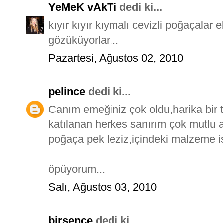
YeMeK vAkTi
dedi ki...
kıyır kıyır kıymalı cevizli poğaçalar
gözüküyorlar...
Pazartesi, Ağustos 02, 2010
pelince
dedi ki...
Canım emeğiniz çok oldu,harika bir t
katılanan herkes sanırım çok mutlu ay
poğaça pek leziz,içindeki malzeme ise
öpüyorum...
Salı, Ağustos 03, 2010
birsence
dedi ki...