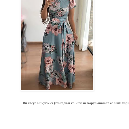
Bu siteye ait içerikler (resim,yazı vb.) izinsiz kopyalanamaz ve alıntı ya