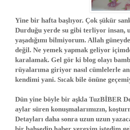
Yine bir hafta başlıyor. Çok şükür san
Durduğu yerde su gibi terliyor insan,
yaşadığımı bilmiyorum. Allah güneyde 
değil. Ne yemek yapmak geliyor içimde
karalamak. Gel gör ki blog olayı bam
rüyalarıma giriyor nasıl cümlelerle a
kendimi yani. Sıcak bile önüne geçemiy
Dün yine böyle bir aşkla TuzBİBER Der
aylar süren konuşmalarımızın, koştur
Detayları daha sonra uzun uzun yazaca
bir bahsedip haber vereyim istedim ge