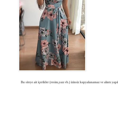
Bu siteye ait içerikler (resim,yazı vb.) izinsiz kopyalanamaz ve alıntı ya