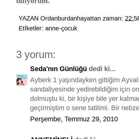
diliyorum.
YAZAN
Ordanburdanhayattan
zaman:
22:5
Etİketler:
anne-çocuk
3 yorum:
Seda'nın Günlüğü
dedi ki...
Ayberk 1 yaşındayken gittiğim Ayva
sandaliyesinde yedirebildiğim için o
dolmuştu ki, bir kişiye bile yer kal
geçirmiştim o sene tatilimi. Bir nebze
Perşembe, Temmuz 29, 2010