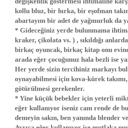
değişkenlik göstermesi ihtimaline karşı
kollu bluz, bir hırka, bir eşofman takı
abartayım bir adet de yağmurluk da y
* Gideceğiniz yerde bulunmama ihtimal
kraker, çikolata vs. ) , sıkıldığı anla
birkaç oyuncak, birkaç kitap onu evind
arada eğer çocuğunuz hala bezli ise ya
Her yerde sizin tercihiniz markayı bu
oynayabilmesi için kova-kürek takımı, 
götürülmesi gerekenler.
* Yine küçük bebekler için yeterli m
eğer kullanıyor iseniz cam rende de b
demeyin sakın, ben yanında blender ve s
Ayrıca eğer kullanıyor ise mutlaka pu