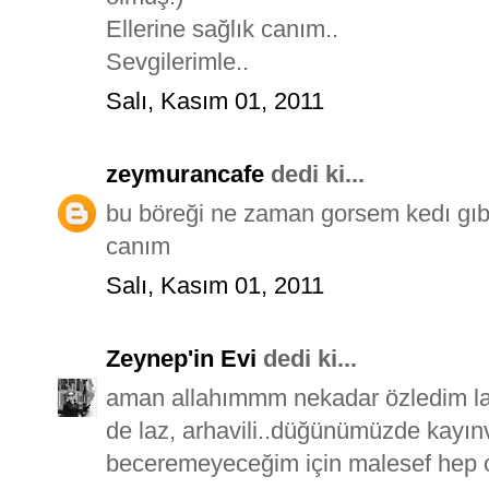
Ellerine sağlık canım..
Sevgilerimle..
Salı, Kasım 01, 2011
zeymurancafe
dedi ki...
bu böreği ne zaman gorsem kedı gıbı
canım
Salı, Kasım 01, 2011
Zeynep'in Evi
dedi ki...
aman allahımmm nekadar özledim la
de laz, arhavili..düğünümüzde kayı
beceremeyeceğim için malesef hep onu