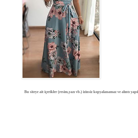
Bu siteye ait içerikler (resim,yazı vb.) izinsiz kopyalanamaz ve alıntı ya