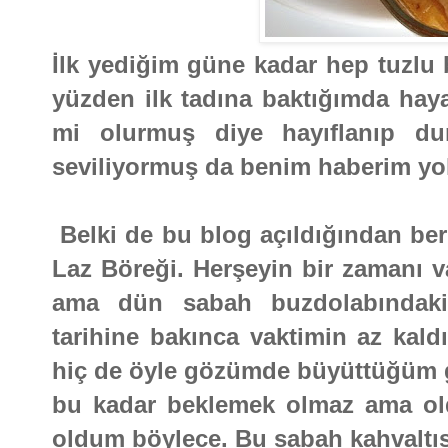
İlk yediğim güne kadar hep tuzl
yüzden ilk tadına baktığımda hayal
mi olurmuş diye hayıflanıp 
seviliyormuş da benim haberim y
Belki de bu blog açıldığından beri
Laz Böreği. Herşeyin bir zamanı v
ama dün sabah buzdolabındaki
tarihine bakınca vaktimin az kald
hiç de öyle gözümde büyüttüğüm gi
bu kadar beklemek olmaz ama ol
oldum böylece. Bu sabah kahvaltısı