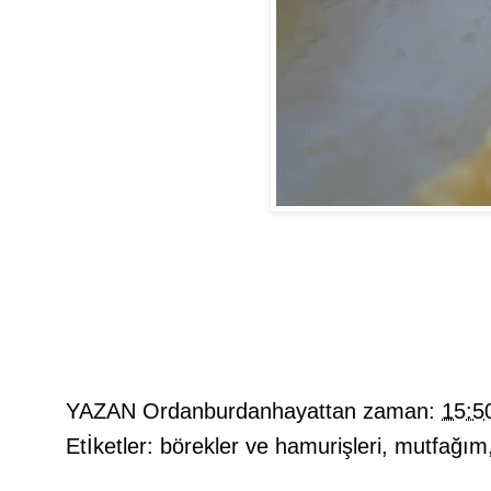
YAZAN
Ordanburdanhayattan
zaman:
15:5
Etİketler:
börekler ve hamurişleri
,
mutfağım