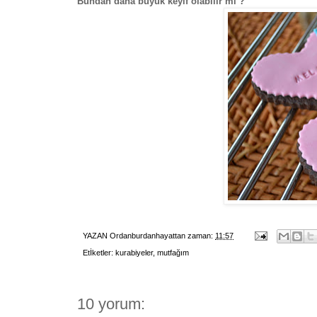
Bundan daha büyük keyif olabilir mi ?
YAZAN
Ordanburdanhayattan
zaman:
11:57
Etİketler:
kurabiyeler
,
mutfağım
10 yorum: