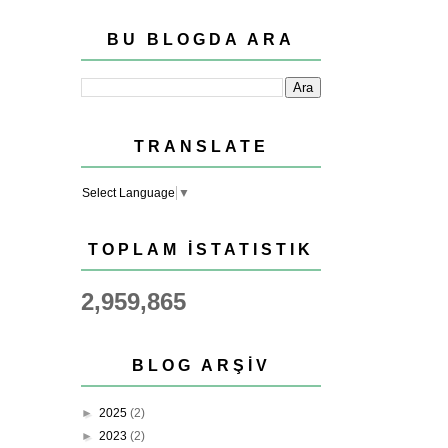
BU BLOGDA ARA
TRANSLATE
Select Language
▼
TOPLAM İSTATISTIK
2,959,865
BLOG ARŞIV
►
2025
(2)
►
2023
(2)