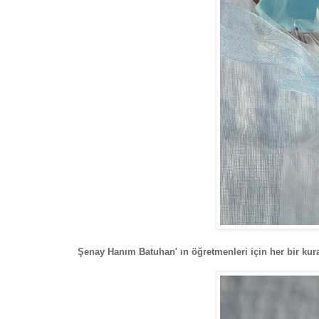
Şenay Hanım Batuhan' ın öğretmenleri için her bir kurab