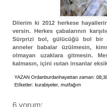
Dilerim ki 2012 herkese hayallerin
versin. Herkes çabalarının karşıl
Sürprizi bol, gülücüğü bol bir 
anneler babalar üzülmesin, ki
olmayan uzaklara gitmesin. Me
kalmasın, içini ısıtan insanlar eks
YAZAN
Ordanburdanhayattan
zaman:
08:3
Etİketler:
kurabiyeler
,
mutfağım
6 yorum: