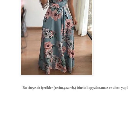
Bu siteye ait içerikler (resim,yazı vb.) izinsiz kopyalanamaz ve alıntı ya