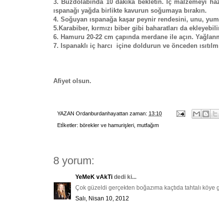
3. Buzdolabında 10 dakika bekletin. İç malzemeyi h
ıspanağı yağda birlikte kavurun soğumaya bırakın.
4. Soğuyan ıspanağa kaşar peynir rendesini, unu, yumur
5.Karabiber, kırmızı biber gibi baharatları da ekleyebili
6. Hamuru 20-22 cm çapında merdane ile açın. Yağlanmı
7. Ispanaklı iç harcı içine doldurun ve önceden ısıtılm
Afiyet olsun.
YAZAN
Ordanburdanhayattan
zaman:
13:10
Etİketler:
börekler ve hamurişleri
,
mutfağım
8 yorum:
YeMeK vAkTi
dedi ki...
Çok güzeldi gerçekten boğazıma kaçtıda tahtalı köye gi
Salı, Nisan 10, 2012