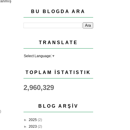
ranmış
BU BLOGDA ARA
…
TRANSLATE
Select Language
▼
TOPLAM İSTATISTIK
2,960,329
BLOG ARŞIV
)
►
2025
(2)
►
2023
(2)