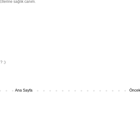
Ellerine sağlık canım.
? :)
Ana Sayfa
Önceki