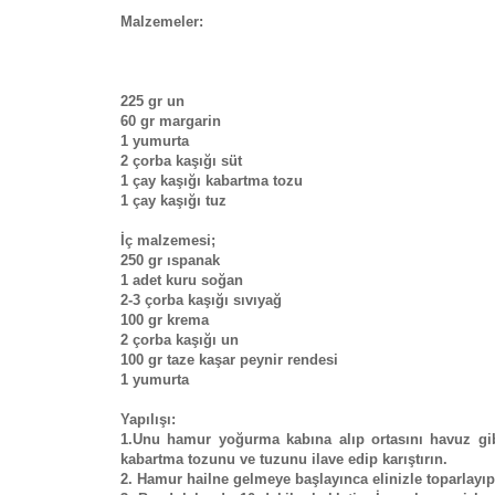
Malzemeler:
225 gr un
60 gr margarin
1 yumurta
2 çorba kaşığı süt
1 çay kaşığı kabartma tozu
1 çay kaşığı tuz
İç malzemesi;
250 gr ıspanak
1 adet kuru soğan
2-3 çorba kaşığı sıvıyağ
100 gr krema
2 çorba kaşığı un
100 gr taze kaşar peynir rendesi
1 yumurta
Yapılışı:
1.Unu hamur yoğurma kabına alıp ortasını havuz gib
kabartma tozunu ve tuzunu ilave edip karıştırın.
2. Hamur hailne gelmeye başlayınca elinizle toparlayı