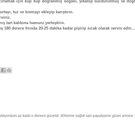
azırlamak için küp küp doğranmış soğanı, yıkanıp süzdürülmüş ve doğ
tayı, tuz ve kremayı ekleyip karıştırın.
rsiniz.
ş tart kalıbına hamuru yerleştirin.
ış 180 derece fırında 20-25 dakika kadar pişirip sıcak olarak servis edin
diyordum az kaldı o derece güzeldi :)Ellerine sağlık sarı papatyanın güzel annesi :