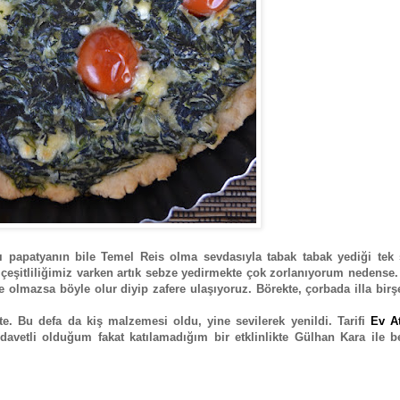
rı papatyanın bile Temel Reis olma sevdasıyla tabak tabak yediği tek 
çeşitliliğimiz varken artık sebze yedirmekte çok zorlanıyorum nedense
 olmazsa böyle olur diyip zafere ulaşıyoruz. Börekte, çorbada illa birş
te. Bu defa da kiş malzemesi oldu, yine sevilerek yenildi. Tarifi
Ev At
avetli olduğum fakat katılamadığım bir etklinlikte Gülhan Kara ile b