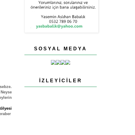
SOSYAL MEDYA
İZLEYICILER
sebze.
. Neyse
eylerin
ölyesi
eraber