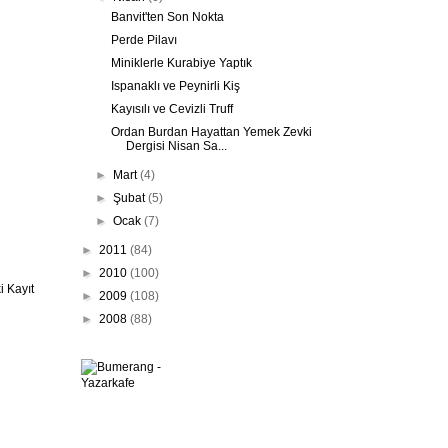
Banvit'ten Son Nokta
Perde Pilavı
Miniklerle Kurabiye Yaptık
Ispanaklı ve Peynirli Kiş
Kayısılı ve Cevizli Truff
Ordan Burdan Hayattan Yemek Zevki
Dergisi Nisan Sa...
►
Mart
(4)
►
Şubat
(5)
►
Ocak
(7)
►
2011
(84)
►
2010
(100)
 Kayıt
►
2009
(108)
►
2008
(88)