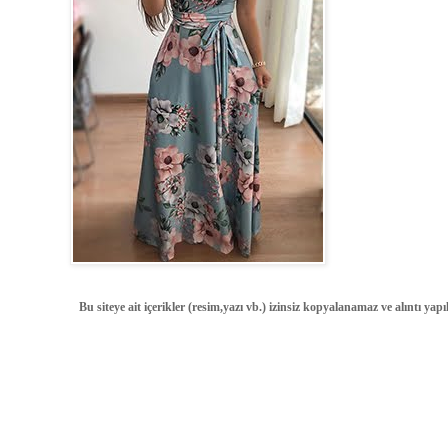
Bu siteye ait içerikler (resim,yazı vb.) izinsiz kopyalanamaz ve alıntı ya