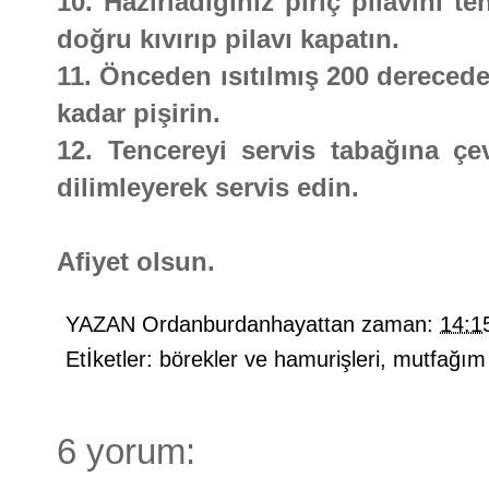
10. Hazırladığınız piriç pilavını 
doğru kıvırıp pilavı kapatın.
11. Önceden ısıtılmış 200 derecede
kadar pişirin.
12. Tencereyi servis tabağına çevi
dilimleyerek servis edin.
Afiyet olsun.
YAZAN
Ordanburdanhayattan
zaman:
14:1
Etİketler:
börekler ve hamurişleri
,
mutfağım
6 yorum: