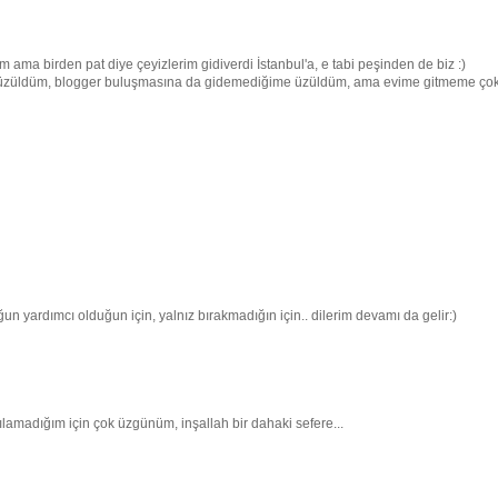
ma birden pat diye çeyizlerim gidiverdi İstanbul'a, e tabi peşinden de biz :)
e üzüldüm, blogger buluşmasına da gidemediğime üzüldüm, ama evime gitmeme ço
 yardımcı olduğun için, yalnız bırakmadığın için.. dilerim devamı da gelir:)
lamadığım için çok üzgünüm, inşallah bir dahaki sefere...