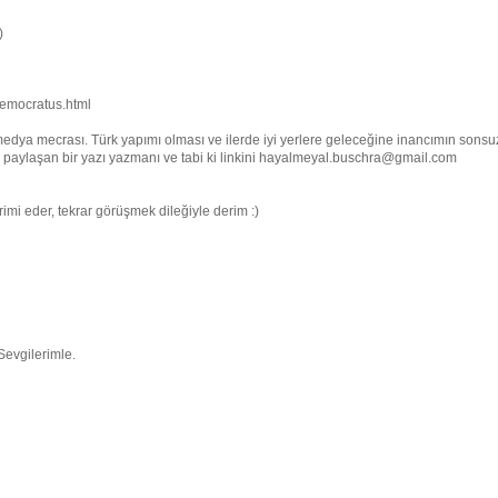
)
democratus.html
edya mecrası. Türk yapımı olması ve ilerde iyi yerlere geleceğine inancımın sonsu
ini paylaşan bir yazı yazmanı ve tabi ki linkini hayalmeyal.buschra@gmail.com
i eder, tekrar görüşmek dileğiyle derim :)
Sevgilerimle.