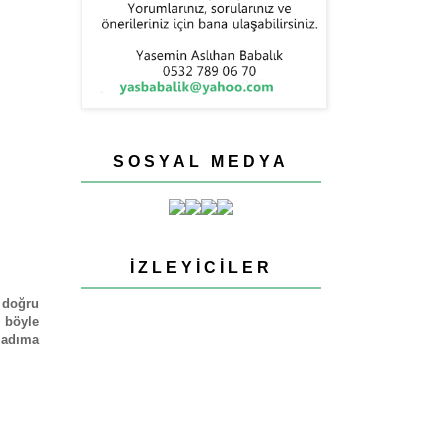
SOSYAL MEDYA
İZLEYICILER
 doğru
n böyle
i adıma