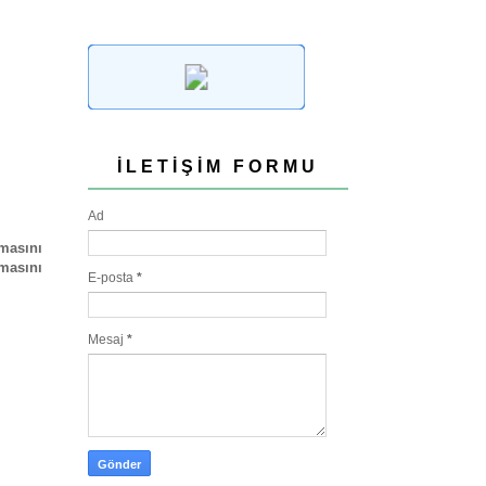
İLETIŞIM FORMU
Ad
nmasını
masını
E-posta
*
Mesaj
*