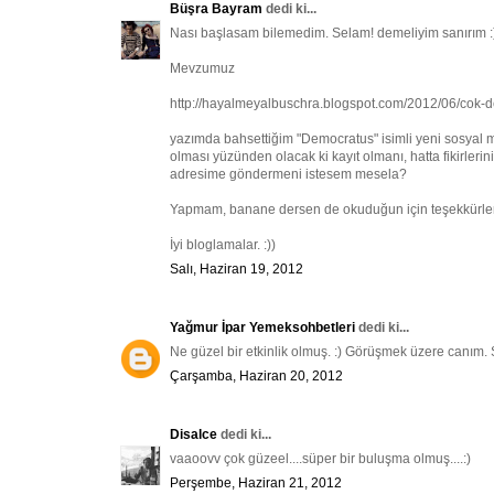
Büşra Bayram
dedi ki...
Nası başlasam bilemedim. Selam! demeliyim sanırım :
Mevzumuz
http://hayalmeyalbuschra.blogspot.com/2012/06/cok-
yazımda bahsettiğim "Democratus" isimli yeni sosyal m
olması yüzünden olacak ki kayıt olmanı, hatta fikirler
adresime göndermeni istesem mesela?
Yapmam, banane dersen de okuduğun için teşekkürlerim
İyi bloglamalar. :))
Salı, Haziran 19, 2012
Yağmur İpar Yemeksohbetleri
dedi ki...
Ne güzel bir etkinlik olmuş. :) Görüşmek üzere canım. 
Çarşamba, Haziran 20, 2012
Disalce
dedi ki...
vaaoovv çok güzeel....süper bir buluşma olmuş....:)
Perşembe, Haziran 21, 2012