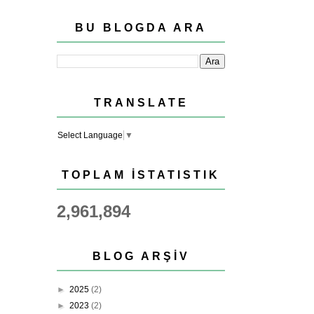
BU BLOGDA ARA
TRANSLATE
Select Language
▼
TOPLAM İSTATISTIK
2,961,894
BLOG ARŞIV
►
2025
(2)
►
2023
(2)