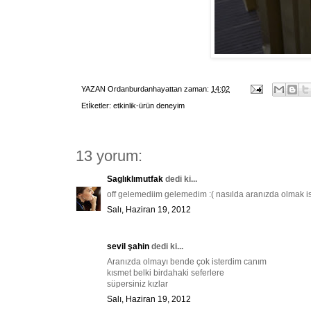
YAZAN
Ordanburdanhayattan
zaman:
14:02
Etİketler:
etkinlik-ürün deneyim
13 yorum:
Saglıklımutfak
dedi ki...
off gelemediim gelemedim :( nasılda aranızda olmak is
Salı, Haziran 19, 2012
sevil şahin
dedi ki...
Aranızda olmayı bende çok isterdim canım
kısmet belki birdahaki seferlere
süpersiniz kızlar
Salı, Haziran 19, 2012