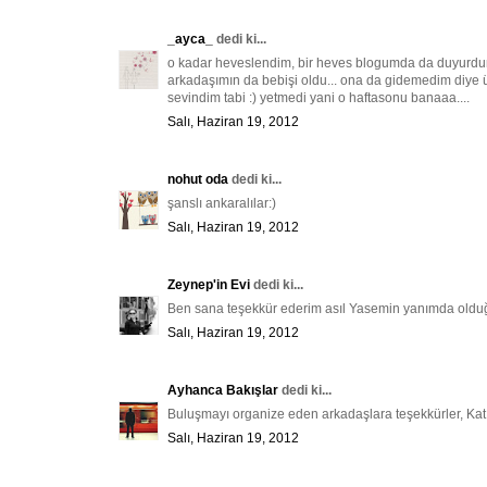
_ayca_
dedi ki...
o kadar heveslendim, bir heves blogumda da duyurdum a
arkadaşımın da bebişi oldu... ona da gidemedim diy
sevindim tabi :) yetmedi yani o haftasonu banaaa....
Salı, Haziran 19, 2012
nohut oda
dedi ki...
şanslı ankaralılar:)
Salı, Haziran 19, 2012
Zeynep'in Evi
dedi ki...
Ben sana teşekkür ederim asıl Yasemin yanımda olduğun
Salı, Haziran 19, 2012
Ayhanca Bakışlar
dedi ki...
Buluşmayı organize eden arkadaşlara teşekkürler, Katı
Salı, Haziran 19, 2012