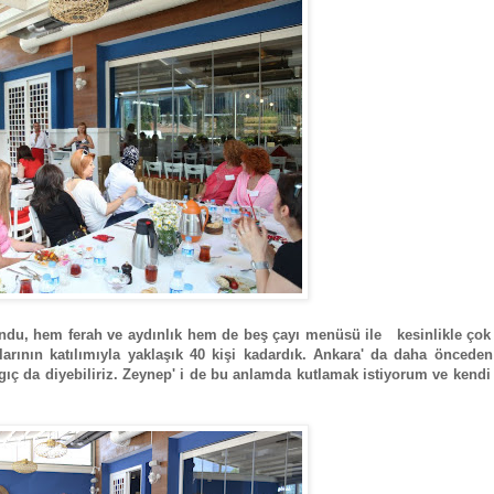
du, hem ferah ve aydınlık hem de beş çayı menüsü ile kesinlikle çok
glarının katılımıyla yaklaşık 40 kişi kadardık. Ankara' da daha öncede
gıç da diyebiliriz. Zeynep' i de bu anlamda kutlamak istiyorum ve kend