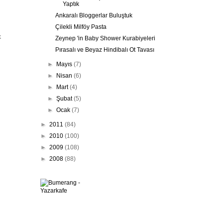
Yaptık
Ankaralı Bloggerlar Buluştuk
Çilekli Milföy Pasta
k
Zeynep 'in Baby Shower Kurabiyeleri
Pırasalı ve Beyaz Hindibalı Ot Tavası
►
Mayıs
(7)
►
Nisan
(6)
►
Mart
(4)
►
Şubat
(5)
►
Ocak
(7)
►
2011
(84)
►
2010
(100)
►
2009
(108)
►
2008
(88)