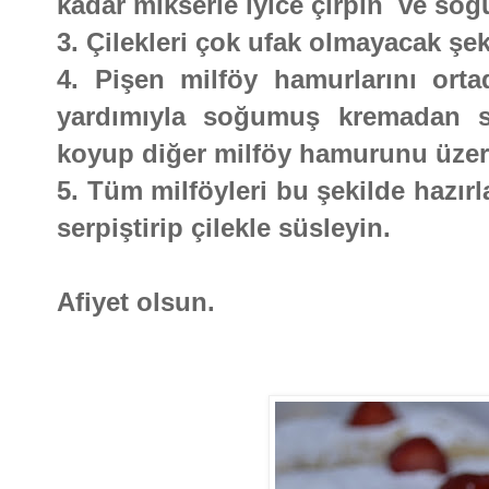
kadar mikserle iyice çırpın ve soğ
3. Çilekleri çok ufak olmayacak şe
4. Pişen milföy hamurlarını orta
yardımıyla soğumuş kremadan sü
koyup diğer milföy hamurunu üzer
5. Tüm milföyleri bu şekilde hazırl
serpiştirip çilekle süsleyin.
Afiyet olsun.