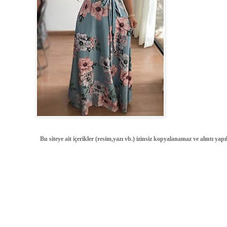
Bu siteye ait içerikler (resim,yazı vb.) izinsiz kopyalanamaz ve alıntı ya