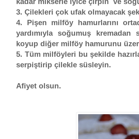
kadar mikserle iyice çırpın ve soğ
3. Çilekleri çok ufak olmayacak şe
4. Pişen milföy hamurlarını orta
yardımıyla soğumuş kremadan sü
koyup diğer milföy hamurunu üzer
5. Tüm milföyleri bu şekilde hazırl
serpiştirip çilekle süsleyin.
Afiyet olsun.