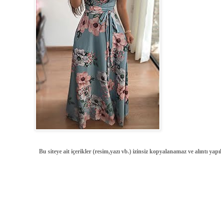
Bu siteye ait içerikler (resim,yazı vb.) izinsiz kopyalanamaz ve alıntı ya