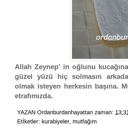
Allah Zeynep' in oğlunu kucağına 
güzel yüzü hiç solmasın arkadaş
olmak isteyen herkesin başına. M
etrafımızda.
YAZAN
Ordanburdanhayattan
zaman:
13:3
Etİketler:
kurabiyeler
,
mutfağım