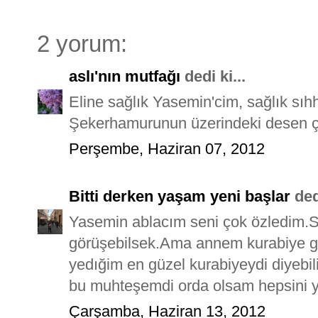
2 yorum:
aslı'nın mutfağı
dedi ki...
Eline sağlık Yasemin'cim, sağlık sıhha
Şekerhamurunun üzerindeki desen ço
Perşembe, Haziran 07, 2012
Bitti derken yaşam yeni başlar
dedi
Yasemin ablacım seni çok özledim.S
görüşebilsek.Ama annem kurabiye get
yedığim en güzel kurabiyeydi diyeb
bu muhteşemdi orda olsam hepsini y
Çarşamba, Haziran 13, 2012