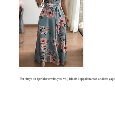
Bu siteye ait içerikler (resim,yazı vb.) izinsiz kopyalanamaz ve alıntı ya