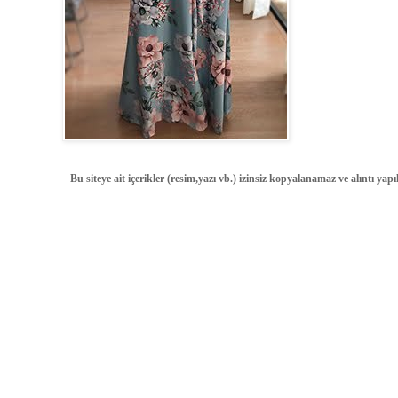
Bu siteye ait içerikler (resim,yazı vb.) izinsiz kopyalanamaz ve alıntı ya