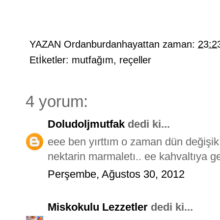
YAZAN
Ordanburdanhayattan
zaman:
23:2
Etİketler:
mutfağım
,
reçeller
4 yorum:
Doludoljmutfak
dedi ki...
eee ben yırttım o zaman dün değişik 
nektarin marmaletı.. ee kahvaltıya geli
Perşembe, Ağustos 30, 2012
Miskokulu Lezzetler
dedi ki...