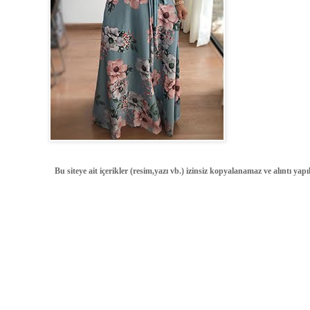
Bu siteye ait içerikler (resim,yazı vb.) izinsiz kopyalanamaz ve alıntı ya