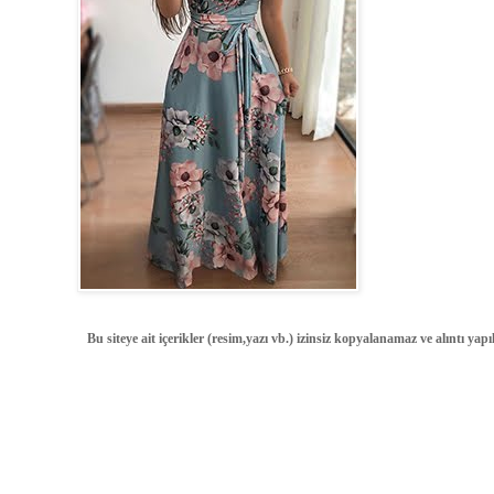
Bu siteye ait içerikler (resim,yazı vb.) izinsiz kopyalanamaz ve alıntı ya