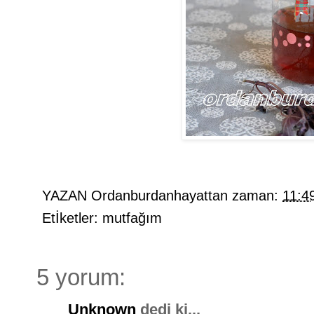
YAZAN
Ordanburdanhayattan
zaman:
11:4
Etİketler:
mutfağım
5 yorum:
Unknown
dedi ki...