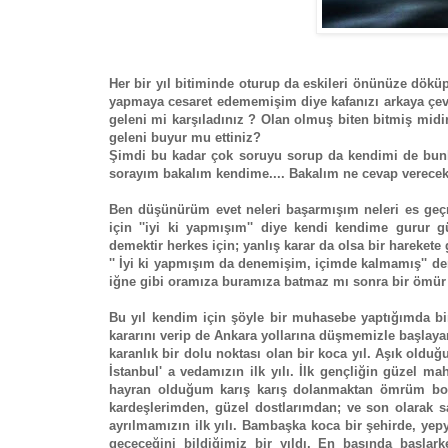
Her bir yıl bitiminde oturup da eskileri önünüze dö
yapmaya cesaret edememişim diye kafanızı arkaya çevir
geleni mi karşıladınız ? Olan olmuş biten bitmiş midi
geleni buyur mu ettiniz?
Şimdi bu kadar çok soruyu sorup da kendimi de bunla
sorayım bakalım kendime.... Bakalım ne cevap verece
Ben düşünürüm evet neleri başarmışım neleri es geçmi
için ''iyi ki yapmışım'' diye kendi kendime gurur
demektir herkes için; yanlış karar da olsa bir hareke
'' İyi ki yapmışım da denemişim, içimde kalmamış'' d
iğne gibi oramıza buramıza batmaz mı sonra bir ömü
Bu yıl kendim için şöyle bir muhasebe yaptığımda bir
kararını verip de Ankara yollarına düşmemizle başlayan
karanlık bir dolu noktası olan bir koca yıl. Aşık o
İstanbul' a vedamızın ilk yılı. İlk gençliğin güzel m
hayran olduğum karış karış dolanmaktan ömrüm b
kardeşlerimden, güzel dostlarımdan; ve son olarak sa
ayrılmamızın ilk yılı. Bambaşka koca bir şehirde, ye
geçeceğini bildiğimiz bir yıldı. En başında başlar