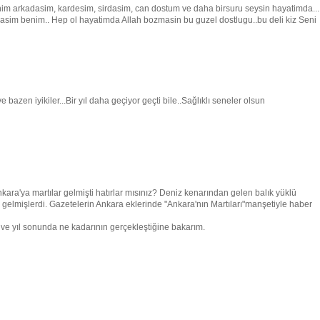
im arkadasim, kardesim, sirdasim, can dostum ve daha birsuru seysin hayatimda...
asim benim.. Hep ol hayatimda Allah bozmasin bu guzel dostlugu..bu deli kiz Seni
 bazen iyikiler...Bir yıl daha geçiyor geçti bile..Sağlıklı seneler olsun
kara'ya martılar gelmişti hatırlar mısınız? Deniz kenarından gelen balık yüklü
elmişlerdi. Gazetelerin Ankara eklerinde "Ankara'nın Martıları"manşetiyle haber
rım ve yıl sonunda ne kadarının gerçekleştiğine bakarım.