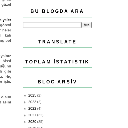
n güzel
BU BLOGDA ARA
biyeler
görevi
 neler
m; kah
mış bol
TRANSLATE
yalnız
 hissi
TOPLAM İSTATISTIK
ttuğunu
i gibi
i. Hiç
r işte.
BLOG ARŞIV
►
2025
(2)
 olsun
zlasını
►
2023
(2)
►
2022
(4)
►
2021
(32)
►
2020
(25)