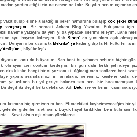
ıkmadan yardım ettiği için ne desem az kalır. Bu yılın benim açımdan e
hiç vakit bulup elime almadığım şeker hamuruna bulaşıp
çok şeker kura
p tanışmışım.
Bir sonraki Ankara Blog Yazarları Buluşması için 
si haneme yazayım da yeni yılda yapacak işlerimi bileyim. Daha neler
esine ayrı hayran kalmışım. Kah
Sinop
' da yunuslara aşık olmuşu
uşum. Dünyanın bir ucuna ta
Meksika' ya
kadar gidip farklı kültürler tanı
büyütmüşüm
, büyütmüşüz.
 diyorsun, onu da biliyorum. Sen beni bu yabancı şehirde hiçbir gün 
ik olmayan can dostum kardeşim, bir gün dahi farklı şehirdeymişiz
n eksik kalır, hangi birini yazsam ki. Ağladığımda saatlerce beni avu
biye yapma seanslarımızı mı anlatsam, nefesimiz kesilene kadar del
rum ya aslında bu yıl geriye bakınca sen beni hiç bırakmamışsın k
r değil iki değil belki defalarca. Adı
Betül
ise ve benim canımsa arıyo
rum kısmına hiç girmiyorum ben. Elimdekileri kaybetmeyeceğim bir yıl
gelenler gidenleri aratmasın. Büyük hayal kırıklıkları beni bulmasın fa
da... Sevgi olsun aşk olsun yüreklerde...