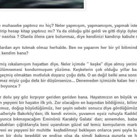
küp muhasebe yaptınız mı hiç? Neler yapmışım, yapmamışım, yapmak iste
ip hesap kitap yaptınız mı? Ya da olduğu gibi geldi ve gitti diyip öyle
r nasılsa ? Olanla ölene çare bulunmaz, diye kendinizi kandırıp kabule 
rdan ayrı tutmak olmaz herhalde. Ben ne yaparım her bir yıl bitimind
k kendim bana?
ş ıskalamışım hayattan diye. Neler içimde '' keşke'' diye almış yerini
 gülümsemesi kondurmuşum yüzüme. Keşkelerin çok olduğu yıllar baş
te geçmiş olmaktan mutluluk duyarız çoğu defa. O an değil belki ama son
emez miyiz çoğu defa bir düşünsenize... Denemeden içimizde kalan her 
r boyunca ?
 dolu şey göz kırpıyor geriden geriden bana. Hayatımızın en büyük ve 
 yepyeni bir hayatın ilk yılı. Zor olacağını en başından bildiğimiz, bili
lduğumuz, doğup büyüdüğümüz, her şeyin sebebi sonucu diye gördüğümüz
ahalleriyle Bakırköy'den; ilk kendi evimin, yuvamın eşsiz ruhuyla Kadık
oyunca bıkmayacağım Eminönü Karaköy Galata' dan; annemden, bab
bahları çığlıklarıyla beni uyandıran güzel saf temiz komşularım martı
pyeni ev yepyeni bir muhitte keşfedilmeyi bekleyen onlarca yeni şeyle 
ken bir dolu tereddüt ve endişe olsa da şimdi bakınca gururla ve h