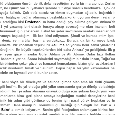
 güçlü olduğumu ömrümde ilk defa hissettiğim zorlu bir maratondu. Zorl
iz, ne işimiz var bu yabancı şehirde ? '' diye sorduk kendimize. Çok d
 ayağa kalktık. Çok defa sessiz ve kimse duymadan ağladık, bağırdık i
bizi bağlayan bağlar oluşmaya başladıkça korkmuyorum desem yalan ol
k aradığım kişi
Devletşah
' ın bana dediği şey aklıma geliyor. Ankara'd
 yıl yaşamış biri olarak buraya alışıp seveceğime olan inancını belir
 düşünmek için çok erken. Fakat bir şehri sevdirenin oradaki insanlar o
evmeye başladığımı ilk kez itiraf ediyorum. Şimdi ve burada ettim işte
l, deniz ve martılar başıma vurdukça.... Burada da biriktirmeye başl
 elbette. Bir kocaman teşekkürü
Aslı' ma
ediyorum beni sanki yıllardır 
 yüreğinin. En büyük teşekkürlerden biri daha Ankara' ya geldiğimiz ilk
irgemeyen güzel insanlar Güler Ablam ve Ali Abime. Onlar bizi Hollan
mız babamız yerine. Sonra isimlerini sayamadığım bir dolu insan, Tuğra'm
si birbirinden şeker güzel ve hamarat komşularım; bizim gibi uzaklardan
çlik iksirlerim Irmak ve Selin'im. Hepsi hepsi bu yılın kazanımları b
sinin en kıymetli verisi bunlar zaten.
 beni şöyle bir silkeleyen ve aslında içimde olan ama bir türlü çıkarm
li İnci'm. Bu yıl olduğu gibi yıllar sonrasında geriye dönüp de baktığ
nandığım bir işe adım atmama önayak olduğu için şükran borçluyum kend
amanlarda biraz geri plana atmaya başladığım mutfak deneylerine beni 
nik bir adım gibi görünse de benim için nasıl yürek hoplatan ve h
yetmez. Bana inanıp bu sorumluluğu verdiği için Sevgili İnci Bak' a 
 Bakır'
a etmek istiyorum. Benim gibi fotoğraftan anlamayan birine her
layacağım konusunda destek verdiği için. Her sayıyla birlikte mideme