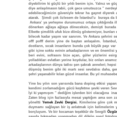
diyebilirim ki güçlü bir yıldı benim için. Yalnız ve
diye anlaşılmasın tabii, çok gece umutsuzca '' nerdey
edebileceğimizin güveniyle tekrar ha gayret diyerek
atarak. Şimdi çok özlesem de İstanbul'u buraya da 
Ankara' ya yerleşme durumumuz ortaya çıktığında il
dönerken ağlaya ağlaya döneceksin, demişti burada 1
Elbette şimdilik ufuk bize dönüş göstermiyor, bunları
bilecek kadar yaşım var sanırım. Ve Ankara şehrini s
offf pofff derim yine de baştan anlaşalım. İstanbu
dostların, sıcak insanların bunda çok büyük payı var
gibi içine soktu evinin arkadaşlarının ve en önemlisi
beri evini, sofrasını bize açan, güler yüzlerini es
yolladıkları evlatları yerine koydular, biz onları ana
arkadaşlarının dünya tatlısı şen şakrak anneleri; hep
düşmüş benim gibi iki martı sesi sevdalısı daha, gen
şehri yaşanabilir kılan güzel insanlar. Bu yıl muhasebe
Yine bu yılın son yarısında bana doping etkisi yapan;
kendimi zorlamadığım gücü keşfetme şevki veren Sevgi
İyi ki yapmışım '' dediğim işlerden biri olacağına i
Zaten blog için fazlasıyla mesai yaptığım ama son z
yöneltti
Yemek Zevki Dergisi.
Kimilerine göre çok mi
duymamı sağlayan bir iş anlatmak için kelimelerim 
borçluyum. Ve bir kocaman teşekkür de Sevgili
Özgür
sayıda bıkmadan usanmadan dil döküp nasıl fotoğraf