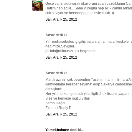
Gece yarisi aglayarak okuyorum suan yazdiklarini Can
Hattim hep acikl... Sana yuregim hep acik canim arkad
cok seviyor ve heeeeeppppp sevicekkkk :))
Salı, Aralık 25, 2012
Adsız dedi ki...
Yıllı muhasebeler, iç çatışmaları, ahlanmalar,keşkeler ve
hepimize.Sevgiler.
ps:fotoğraflarınızı cok begendim.
Salı, Aralık 25, 2012
Adsız dedi ki...
Martılı azınızı çok beğendim Yasemin hanım. Bir ara An
kamyonlarla beraber seyahat edip Sakarya caddesine g
olmuşlardı.
Her yıl biterken gelecek yılla ilgili dilek listemi yapa
Size ve herkese mutlu yıllar!
Zerrin Dağcı
Expand Reply D
Salı, Aralık 25, 2012
Yemekbahane
dedi ki...