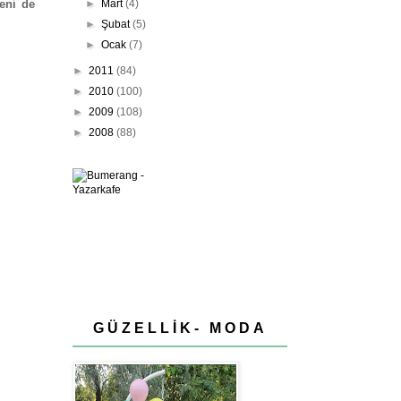
eni de
►
Mart
(4)
►
Şubat
(5)
►
Ocak
(7)
►
2011
(84)
►
2010
(100)
►
2009
(108)
►
2008
(88)
GÜZELLİK- MODA