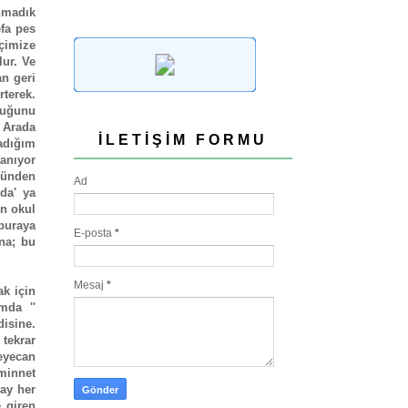
anmadık
efa pes
çimize
ur. Ve
an geri
terek.
lduğunu
. Arada
İLETIŞIM FORMU
adığım
tanıyor
 günden
Ad
da' ya
ın okul
 buraya
E-posta
*
ana; bu
Mesaj
*
ak için
ımda ''
isine.
tekrar
eyecan
minnet
 ay her
 giren