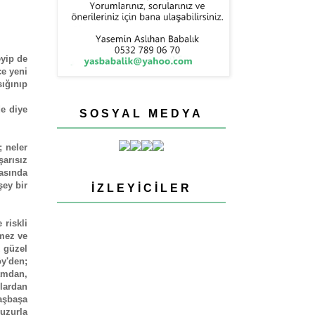
yip de
ce yeni
sığınıp
e diye
SOSYAL MEDYA
; neler
arısız
rasında
şey bir
İZLEYICILER
riskli
nmez ve
 güzel
öy'den;
amdan,
lardan
başbaşa
uzurla