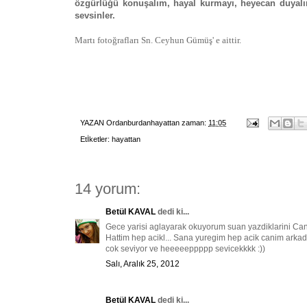
özgürlüğü konuşalım, hayal kurmayı, heyecan duyalı
sevsinler.
Martı fotoğrafları Sn. Ceyhun Gümüş' e aittir.
YAZAN
Ordanburdanhayattan
zaman:
11:05
Etİketler:
hayattan
14 yorum:
Betül KAVAL
dedi ki...
Gece yarisi aglayarak okuyorum suan yazdiklarini Can
Hattim hep acikl... Sana yuregim hep acik canim arkad
cok seviyor ve heeeeeppppp sevicekkkk :))
Salı, Aralık 25, 2012
Betül KAVAL
dedi ki...