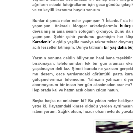
ağrıların sebebi fotoğraflarım için gece gündüz gıkıç
ve en keyifli kazanımı buydu sanırım.
Bunlar dışında neler neler yapmışım ? İstanbul' da 
yapmışım. Ankaralı blogger arkadaşlarımla
buluşu
devralmışım ama sesim soluğum çıkmıyor. Bunu da ek
yapmışım. Şehir şehir yurdumu gezmişim her köş
Karadeniz'
e gidip yeşille maviye tekrar tekrar doym
acılı lezzetler tatmışım. Dünya tatlısını
bir yaş daha 
Yazının sonuna geldin biliyorum hani bana teşekkür
bırakmayan, telefonumdan tek bir gün araması eks
yaşatmayan deli kız. Şimdi burada ne yazsam gerçekte
mu desem, gece yarılarındaki görüntülü pasta kura
gülüşmelerimizi bilemedim. Yalnızım yalnızım diyo
abartmıyorum bir insan her gün aksatmadan arar mı? Bi
Hep orada kal ve hattın açık olsun çılgın hatun.
Başka başka ne anlatsam ki? Bu yıldan neler bekliyo
yeter ki. Hayatımdaki kimse olduğu yerden ayrılmasın; 
istemiyorum. Sağlık olsun, huzur olsun evlerde yuvalar