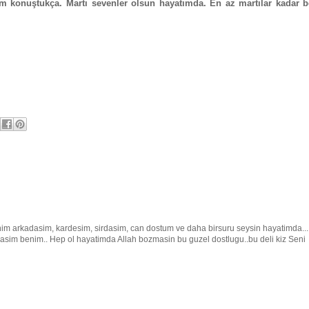
m konuştukça. Martı sevenler olsun hayatımda. En az martılar kadar b
im arkadasim, kardesim, sirdasim, can dostum ve daha birsuru seysin hayatimda...
asim benim.. Hep ol hayatimda Allah bozmasin bu guzel dostlugu..bu deli kiz Seni