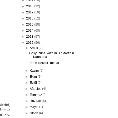
►
2019
(24)
►
2018
(32)
►
2017
(10)
►
2016
(12)
►
2015
(28)
►
2014
(68)
►
2013
(57)
▼
2012
(56)
▼
Aralık
(2)
Gökyüzüne Yazdım Bir Martının
Kanadına
Tahin Helvalı Rulolar
►
Kasım
(6)
►
Ekim
(1)
►
Eylül
(6)
►
Ağustos
(4)
►
Temmuz
(2)
►
Haziran
(6)
erini,
►
Mayıs
(7)
. Ekmek
►
Nisan
(6)
likte;