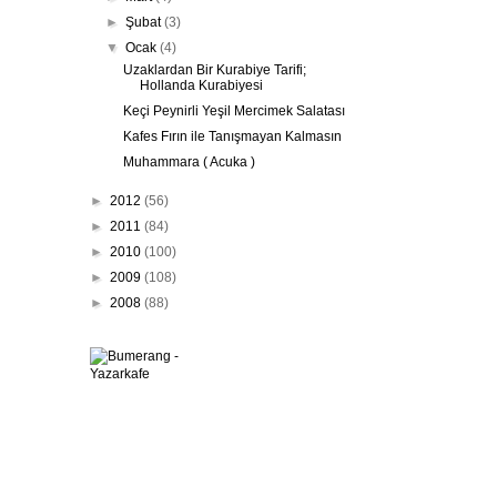
►
Şubat
(3)
▼
Ocak
(4)
Uzaklardan Bir Kurabiye Tarifi;
Hollanda Kurabiyesi
Keçi Peynirli Yeşil Mercimek Salatası
Kafes Fırın ile Tanışmayan Kalmasın
Muhammara ( Acuka )
►
2012
(56)
►
2011
(84)
►
2010
(100)
►
2009
(108)
►
2008
(88)