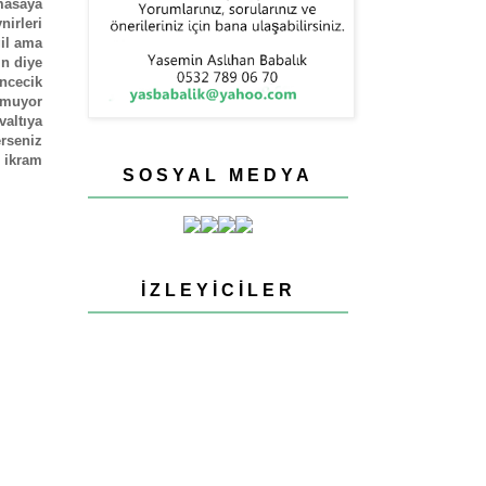
masaya
irleri
ğil ama
in diye
ncecik
lmuyor
valtıya
erseniz
 ikram
SOSYAL MEDYA
İZLEYICILER