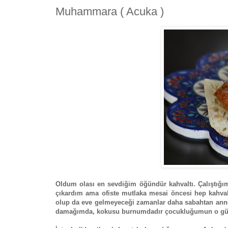
Muhammara ( Acuka )
Oldum olası en sevdiğim öğündür kahvaltı. Çalıştığ
çıkardım ama ofiste mutlaka mesai öncesi hep kahval
olup da eve gelmeyeceği zamanlar daha sabahtan annem
damağımda, kokusu burnumdadır çocukluğumun o güz