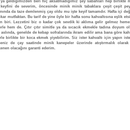
 ya geldiğimizden beri hiç aksatmadığımız şey sabahları hep birlikte 
yfini de severim, öncesinde minik minik tabaklara çeşit çeşit peyn
anında da taze demlenmiş çay oldu mu işte keyif tamamdır. Hafta içi de
çıkar mutfaktan. Bu tarif de yine öyle bir hafta sonu kahvaltısına eşlik ets
en biri. Lezzetini biz o kadar çok sevdik ki aklıma gelir gelmez heme
rle hem de. Çıtır çıtır simitle ya da sıcacık ekmekle tadına doyum o
aslında, genelde de kebap sofralarında ikram edilir ama bana göre kah
le birlikte bir koca ekmek yiyebilirim. Siz ister kahvaltı için yapın ist
niz de çay saatinde minik kanepeler üzerinde atıştırmalık olarak
ükenen olacağını garanti ederim.