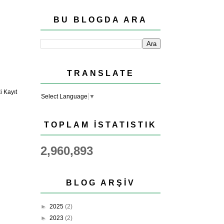
BU BLOGDA ARA
TRANSLATE
 Kayıt
Select Language
▼
TOPLAM İSTATISTIK
2,960,893
BLOG ARŞIV
►
2025
(2)
►
2023
(2)