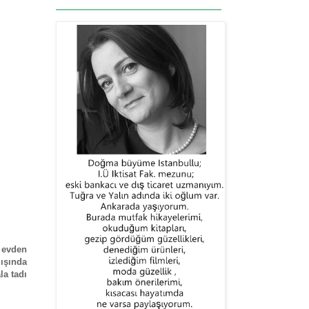
 evden
ışında
a tadı