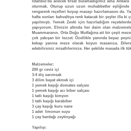
İstanbul'da ailecek fırsat bulamadığımız ama Ankara'
oturmak. Oturup uzun uzun muhabbetler eşliğinde ke
rengarenk reçelleri koyup masayı hazırlamasını da. Y
hafta sonları kahvaltıya renk katacak bir şeyler illa ki 
yapılmıştı. Yemek Zevki için hazırladığım reçetelerd
yapıyorum. Elinizin altında her daim olan malzemele
Muammaranın. Orta Doğu Mutfağına ait bir çeşit meze 
çok yakışan bir lezzet. Özellikle yanında beyaz peynir
kebap yanına meze olarak koyun masanıza. Dilerse
edebilirsiniz misafirlerinize. Her şekilde masada ilk t
Malzemeler:
200 gr ceviz içi
3-4 diş sarımsak
3 dilim bayat ekmek içi
1 yemek kaşığı domates salçası
1 yemek kaşığı acı biber salçası
1 tatlı kaşığı kimyon
1 tatlı kaşığı karabiber
3 çay kaşığı kuru nane
1 adet limonun suyu
1 çay bardağı zeytinyağı
Yapılışı: