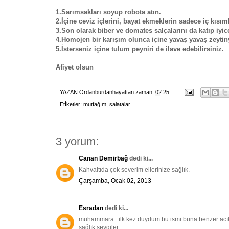
1.Sarımsakları soyup robota atın.
2.İçine ceviz içlerini, bayat ekmeklerin sadece iç kısım
3.Son olarak biber ve domates salçalarını da katıp iyic
4.Homojen bir karışım olunca içine yavaş yavaş zeytinya
5.İsterseniz içine tulum peyniri de ilave edebilirsiniz.
Afiyet olsun
YAZAN
Ordanburdanhayattan
zaman:
02:25
Etİketler:
mutfağım
,
salatalar
3 yorum:
Canan Demirbağ
dedi ki...
Kahvaltıda çok severim ellerinize sağlık.
Çarşamba, Ocak 02, 2013
Esradan
dedi ki...
muhammara...ilk kez duydum bu ismi.buna benzer acıka 
sağlık.sevgiler