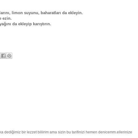
larını, limon suyunu, baharatları da ekleyin.
e ezin.
ğını da ekleyip karıştırın.
dediğimiz bir lezzet biliirim ama sizin bu tarifinizi hemen denicemm.ellerinize