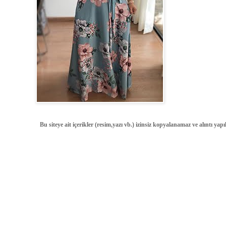
Bu siteye ait içerikler (resim,yazı vb.) izinsiz kopyalanamaz ve alıntı ya