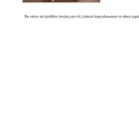
Bu siteye ait içerikler (resim,yazı vb.) izinsiz kopyalanamaz ve alıntı ya