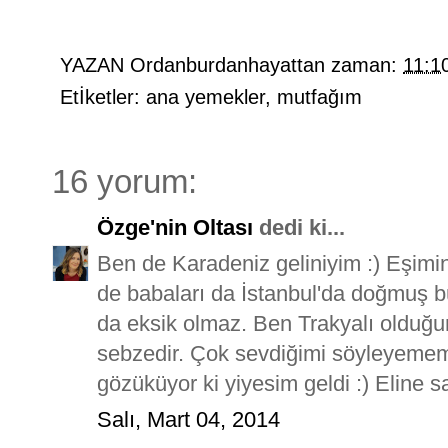
YAZAN
Ordanburdanhayattan
zaman:
11:1
Etİketler:
ana yemekler
,
mutfağım
16 yorum:
Özge'nin Oltası
dedi ki...
Ben de Karadeniz geliniyim :) Eşimin
de babaları da İstanbul'da doğmuş 
da eksik olmaz. Ben Trakyalı olduğu
sebzedir. Çok sevdiğimi söyleyemem.
gözüküyor ki yiyesim geldi :) Eline sa
Salı, Mart 04, 2014