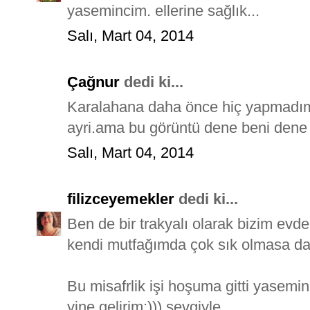
yasemincim. ellerine sağlık...
Salı, Mart 04, 2014
Çağnur
dedi ki...
Karalahana daha önce hiç yapmadım
ayri.ama bu görüntü dene beni dene be
Salı, Mart 04, 2014
filizceyemekler
dedi ki...
Ben de bir trakyalı olarak bizim evd
kendi mutfağımda çok sık olmasa da 
Bu misafrlik işi hoşuma gitti yasemin
yine gelirim:))) sevgiyle.....