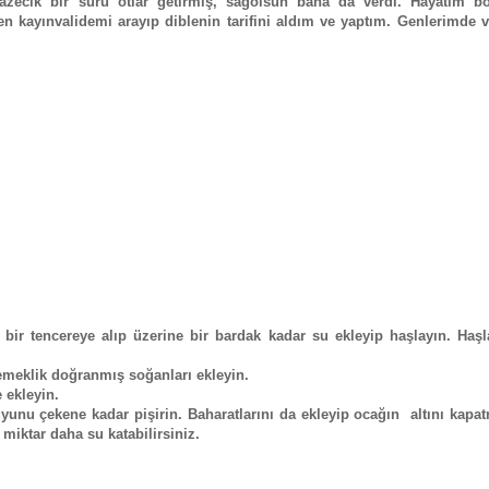
azecik bir sürü otlar getirmiş, sağolsun bana da verdi. Hayatım b
n kayınvalidemi arayıp diblenin tarifini aldım ve yaptım. Genlerimde v
e bir tencereye alıp üzerine bir bardak kadar su ekleyip haşlayın. Haş
yemeklik doğranmış soğanları ekleyin.
e ekleyin.
suyunu çekene kadar pişirin. Baharatlarını da ekleyip ocağın altını kap
 miktar daha su katabilirsiniz.