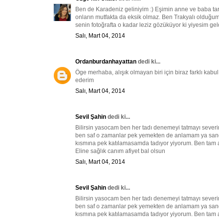
Ben de Karadeniz geliniyim :) Eşimin anne ve baba ta
onların mutfakta da eksik olmaz. Ben Trakyalı olduğu
senin fotoğrafta o kadar leziz gözüküyor ki yiyesim geldi
Salı, Mart 04, 2014
Ordanburdanhayattan
dedi ki...
Öge merhaba, alışık olmayan biri için biraz farklı kab
ederim
Salı, Mart 04, 2014
Sevil Şahin
dedi ki...
Bilirsin yasocam ben her tadı denemeyi tatmayı severim
ben saf o zamanlar pek yemekten de anlamam ya sand
kısmına pek katılamasamda tadıyor yiyorum. Ben tam 
Eline sağlık canım afiyet bal olsun
Salı, Mart 04, 2014
Sevil Şahin
dedi ki...
Bilirsin yasocam ben her tadı denemeyi tatmayı severim
ben saf o zamanlar pek yemekten de anlamam ya sand
kısmına pek katılamasamda tadıyor yiyorum. Ben tam 