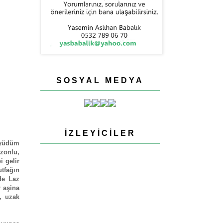
SOSYAL MEDYA
İZLEYICILER
üyüdüm
zonlu,
 gelir
utfağın
de Laz
 aşina
, uzak