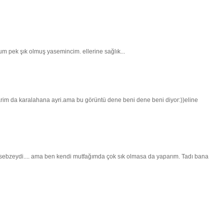
m pek şık olmuş yasemincim. ellerine sağlık...
im da karalahana ayri.ama bu görüntü dene beni dene beni diyor:))eline
r sebzeydi.... ama ben kendi mutfağımda çok sık olmasa da yaparım. Tadı bana