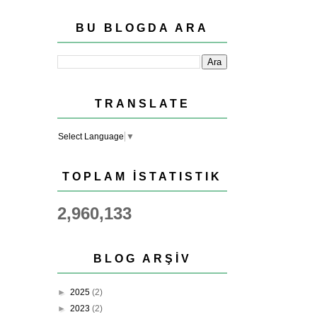
BU BLOGDA ARA
TRANSLATE
Select Language
▼
TOPLAM İSTATISTIK
2,960,133
BLOG ARŞIV
►
2025
(2)
►
2023
(2)