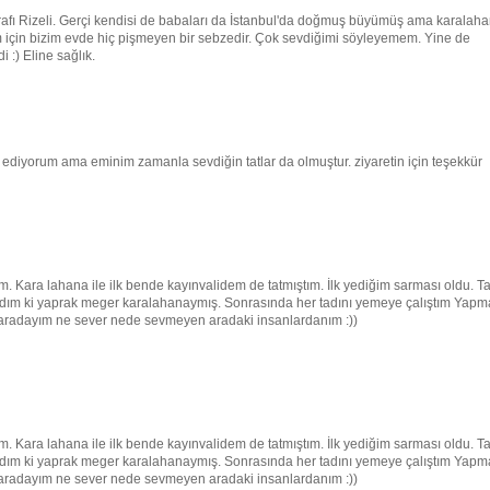
rafı Rizeli. Gerçi kendisi de babaları da İstanbul'da doğmuş büyümüş ama karalah
m için bizim evde hiç pişmeyen bir sebzedir. Çok sevdiğimi söyleyemem. Yine de
 :) Eline sağlık.
ul ediyorum ama eminim zamanla sevdiğin tatlar da olmuştur. ziyaretin için teşekkür
. Kara lahana ile ilk bende kayınvalidem de tatmıştım. İlk yediğim sarması oldu. T
ım ki yaprak meger karalahanaymış. Sonrasında her tadını yemeye çalıştım Yapm
aradayım ne sever nede sevmeyen aradaki insanlardanım :))
. Kara lahana ile ilk bende kayınvalidem de tatmıştım. İlk yediğim sarması oldu. T
ım ki yaprak meger karalahanaymış. Sonrasında her tadını yemeye çalıştım Yapm
aradayım ne sever nede sevmeyen aradaki insanlardanım :))