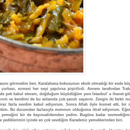
rtasını görmedim ben. Karalahana kokusunun eksik olmadığı bir evde b
orbası, ezmesi her neyi yapılırsa pişirilirdi. Annem tarafından Trab
i de pek kabul etmem, doğduğum büyüdüğüm yere İstanbul' a ihanet gibi
lırım ve kendimi de bu anlamda çok şanslı sayarım. Zengin iki farklı m
iraz fazla sevdim kabul ediyorum. Sonra Allah öyle kısmet etti, bir 
üştüm. Bu durumdan fazlasıyla memnun olduğumu itiraf ediyorum. Eğer
 yemeğini bir de kayınvalidemden yedim. Bugüne kadar sevmediğim
 yediklerimin içinde en çok sevdiğim Karadeniz yemeklerinden biri.