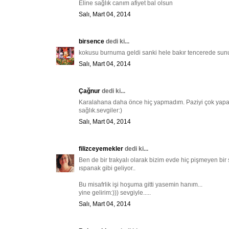
Eline sağlık canım afiyet bal olsun
Salı, Mart 04, 2014
birsence
dedi ki...
kokusu burnuma geldi sanki hele bakır tencerede sunu
Salı, Mart 04, 2014
Çağnur
dedi ki...
Karalahana daha önce hiç yapmadım. Paziyi çok yapar
sağlık.sevgiler:)
Salı, Mart 04, 2014
filizceyemekler
dedi ki...
Ben de bir trakyalı olarak bizim evde hiç pişmeyen bi
ıspanak gibi geliyor..
Bu misafrlik işi hoşuma gitti yasemin hanım...
yine gelirim:))) sevgiyle.....
Salı, Mart 04, 2014