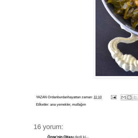
YAZAN
Ordanburdanhayattan
zaman:
11:10
Etİketler:
ana yemekler
,
mutfağım
16 yorum:
Özge'nin Oltası
dedi ki...