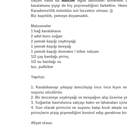
Geçen hafta da
Aslıcım
Ağva tatilinden dönerken t
karalahana yiyip de hiç pişirmediğimi farkettim. Heme
Karadenizlilik mümkün mü lezzetsiz olması :))
Biz bayıldık, yemeye doyamadık.
Malzemeler
1 bağ karalahana
2 adet kuru soğan
2 yemek kaşığı zeytinyağı
1 yemek kaşığı tereyağ
1 yemek kaşığı domates / biber salçası
1/2 çay bardağı pirinç
1/2 su bardağı su
tuz, pulbiber
Yapılışı:
1. Karalahanayı yıkayıp temizleyip ince ince kıyın v
suyunu süzdürün.
2. Bir tencereye zeytinyağı ve tereyağını alıp üzerine 
3. Soğanlar kavrulunca salçayı katın ve lahanaları için
4. Son olarak pirincini ve suyunu katıp kısık ateşte 
pirinçlerin pişip pişmediğini kontrol edip gerekirse bir
Afiyet olsun.