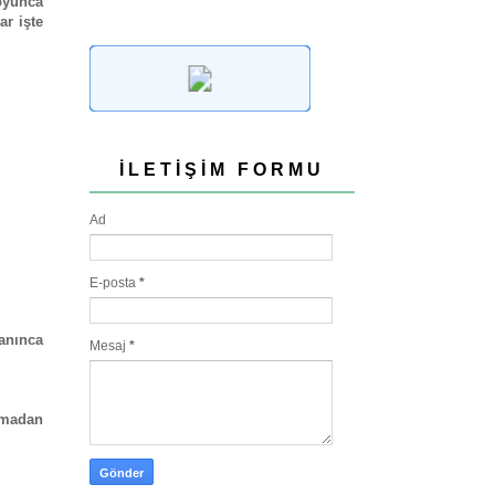
oyunca
ar işte
İLETIŞIM FORMU
Ad
E-posta
*
lanınca
Mesaj
*
atmadan