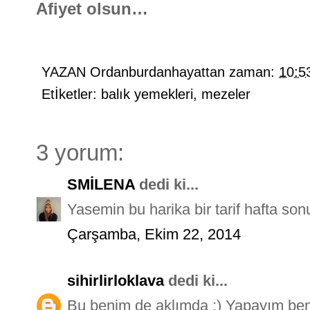
Afiyet olsun…
YAZAN
Ordanburdanhayattan
zaman:
10:5
Etİketler:
balık yemekleri
,
mezeler
3 yorum:
SMİLENA
dedi ki...
Yasemin bu harika bir tarif hafta son
Çarşamba, Ekim 22, 2014
sihirlirloklava
dedi ki...
Bu benim de aklımda :) Yapayım ben