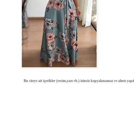
Bu siteye ait içerikler (resim,yazı vb.) izinsiz kopyalanamaz ve alıntı ya