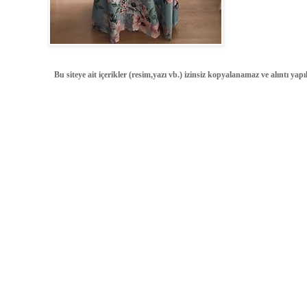
Bu siteye ait içerikler (resim,yazı vb.) izinsiz kopyalanamaz ve alıntı ya