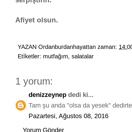
Afiyet olsun.
YAZAN
Ordanburdanhayattan
zaman:
14:0
Etİketler:
mutfağım
,
salatalar
1 yorum:
denizzeynep
dedi ki...
Tam şu anda "olsa da yesek" dedirten b
Pazartesi, Ağustos 08, 2016
Yorum Gönder