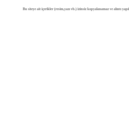
Bu siteye ait içerikler (resim,yazı vb.) izinsiz kopyalanamaz ve alıntı ya