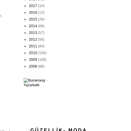
►
2017
(10)
►
2016
(12)
m,
►
2015
(28)
►
2014
(68)
►
2013
(57)
►
2012
(56)
►
2011
(84)
►
2010
(100)
►
2009
(108)
►
2008
(88)
GÜZELLİK- MODA