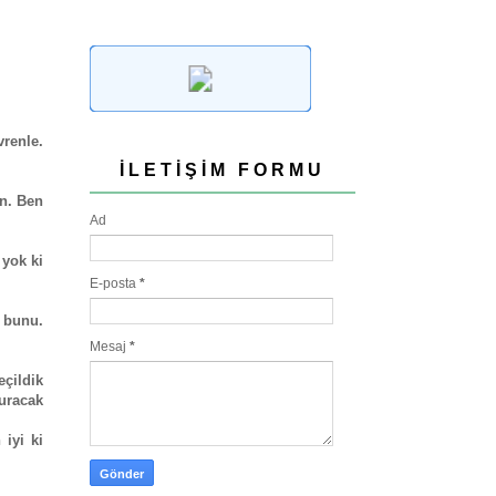
vrenle.
İLETIŞIM FORMU
in. Ben
Ad
 yok ki
E-posta
*
 bunu.
Mesaj
*
çildik
duracak
iyi ki