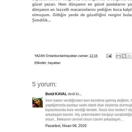
güzel yazarı. Hem dünyanın en güzel pastalarını y
dünyanın en lezzetli macaronlarını yediğim koca kalpli
olmuşum. Gittiğin yerde de güzelliğini rengini bul
Şimdilik...
YAZAN
Ordanburdanhayattan
zaman:
12:16
Etİketler:
hayattan
5 yorum:
Betül KAVAL
dedi ki...
İrem haber verdiğinden beri kendime gelmiş değilim. he
yaptığımızda pastayı sade istedi diye söylenip durmuş
toplantısında bize verdiği destek. Nasıl olur neden? d
arkadaşım benim. Hiç çekinmeden herşeyi sorabildiğim 
olsun.. Mekanın cennet olsun canım arkadaşım...
Pazartesi, Nisan 06, 2020