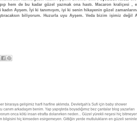
apıp hem de bu kadar güzel yazmak ona hastı. Macaron kraliçesi , e
 kadın Ayşem. İyi ki tanımışım, iyi ki senin hikayenin güzel zamanların
aştıracaksın biliyorum. Huzurla uyu Ayşem. Veda bizim işimiz değil 
r biraraya gelişimiz harfi harfine aklımda. Devletşah'a Sufi için baby shower
tu canım arkadaşım benim. Yap yapıştırda boyadığımız bez çantalar blog yazarları
iyorum onca kötü insan etrafta dolanırken neden... Güzel yürekli neşesi hiç bitmeye
bilgisini hiç kimseden esirgemeyen. Gittiğin yerde mutlulukların en güzeli seninle