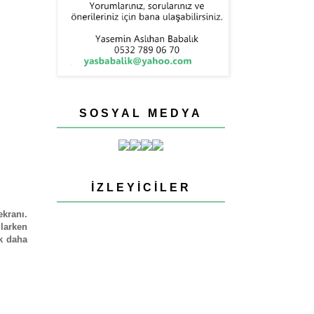
SOSYAL MEDYA
İZLEYICILER
ekranı.
larken
k daha