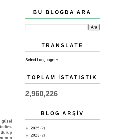
BU BLOGDA ARA
TRANSLATE
Select Language
▼
TOPLAM İSTATISTIK
2,960,226
BLOG ARŞIV
 güzel
tedim.
►
2025
(2)
 durup
►
2023
(2)
gunun