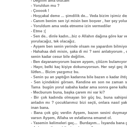
- Değilim ama olucam
- Yoruldun mu ?
- Çooook !
- Hoşçakal deme ... şimdilik de... Veda bizim işimiz d
- Canım benim sen iyi misin ben boşver , her şey yol
- Yoruldum ama veda etmeme izin vermediler
- Etme :(
- Sen de.. dinle kadın...biz o Allahın dağına göre kar 
yorulacağız, tek olacağız.
- Ayşem ben senin yerinde olsam ne yapardım bilmiyo
- Hahahaa deli misin, şaka di mi ? seni anlatıyorum , 
senin kadar cesur bile değilim.
- Ben dayanamıyorum bazen ayşem, çöüzm bulamıyorum
- Hayır, belki kaç kişiye dokunuyorsun. Her seyi geç 
lütfen... Bizim yazgımız bu.
- Senin şu an yaptığın kadarına bile bazen o kadar ihti
- Sen içindekini görsen. Kendine en son ne zaman s
Tama bugün yorul sabaha kadar ama sonra gene kalka
- Mecburum buna, başka çarem mi var ki?
- Bir çok kadında olmayan bir güç bu, buna sahipsi
anladın mı ? çocuklarımız bizi seçti, onlara nasıl yak
inan bana.
- Bana çok güç verdin Ayşem, bazen sesini duymay
varsın Ayşem, Allaha ve evlatlarına emanet ol.
- Yasemin kelimeleri geç... Burdayım... İsyanda bana 