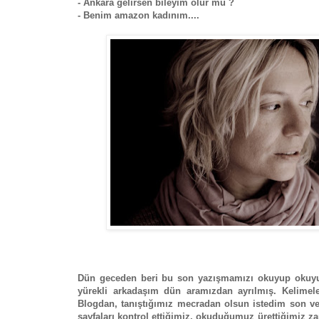
- Ankara gelirsen bileyim olur mu ?
- Benim amazon kadınım....
Dün geceden beri bu son yazışmamızı okuyup okuyup 
yürekli arkadaşım dün aramızdan ayrılmış. Kelime
Blogdan, tanıştığımız mecradan olsun istedim son v
sayfaları kontrol ettiğimiz, okuduğumuz ürettiğimiz z