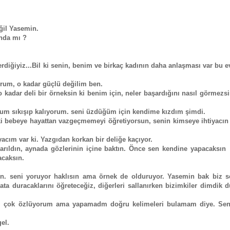
eğil Yasemin.
unda mı ?
verdiğiyiz...Bil ki senin, benim ve birkaç kadının daha anlaşması var bu e
rum, o kadar güçlü değilim ben.
o kadar deli bir örneksin ki benim için, neler başardığını nasıl görmezs
 sıkışıp kalıyorum. seni üzdüğüm için kendime kızdım şimdi.
iki bebeye hayattan vazgeçmemeyi öğretiyorsun, senin kimseye ihtiyacın
yacım var ki. Yazgıdan korkan bir deliğe kaçıyor.
arıldın, aynada gözlerinin içine baktın. Önce sen kendine yapacaksın
caksın.
n. seni yoruyor haklısın ama örnek de olduruyor. Yasemin bak biz se
ata duracaklarını öğreteceğiz, diğerleri sallanırken bizimkiler dimdik 
ı çok özlüyorum ama yapamadm doğru kelimeleri bulamam diye. Sen 
gel.