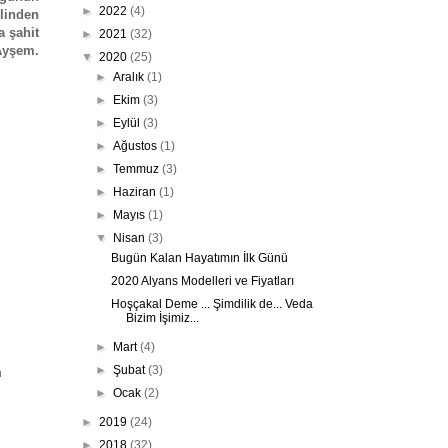
►
2022
(4)
linden
a şahit
►
2021
(32)
Ayşem.
▼
2020
(25)
►
Aralık
(1)
►
Ekim
(3)
►
Eylül
(3)
►
Ağustos
(1)
►
Temmuz
(3)
►
Haziran
(1)
►
Mayıs
(1)
▼
Nisan
(3)
Bugün Kalan Hayatımın İlk Günü
2020 Alyans Modelleri ve Fiyatları
Hoşçakal Deme ... Şimdilik de... Veda
Bizim İşimiz...
►
Mart
(4)
►
Şubat
(3)
n
►
Ocak
(2)
►
2019
(24)
►
2018
(32)