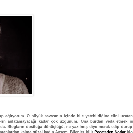
ağlıyorum. O büyük savaşının içinde bile yetebildiğine elini uzatan
lerin anlatamayacağı kadar çok üzgünüm. Ona burdan veda etmek is
eda. Blogların dostluğa dönüştüğü, ne yazılmış diye merak edip durup
amanlardan kalma güzel kadın Ayşem. Bilenler bilir
Peçeteden Notlar
blo