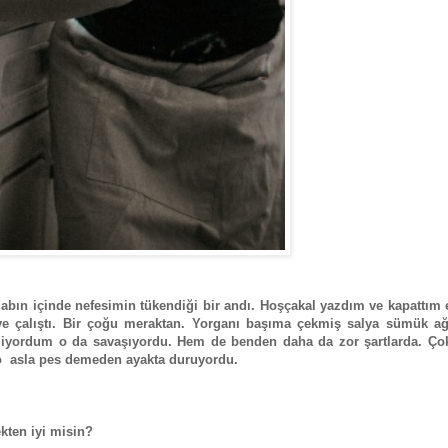
dabın içinde nefesimin tükendiği bir andı. Hoşçakal yazdım ve kapattım 
 çalıştı. Bir çoğu meraktan. Yorganı başıma çekmiş salya sümük ağ
liyordum o da savaşıyordu. Hem de benden daha da zor şartlarda. Ço
 o asla pes demeden ayakta duruyordu.
ten iyi misin?