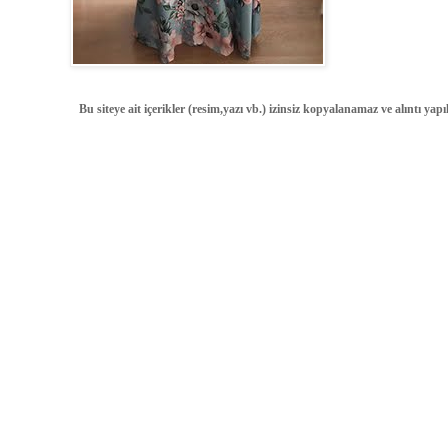
Bu siteye ait içerikler (resim,yazı vb.) izinsiz kopyalanamaz ve alıntı ya