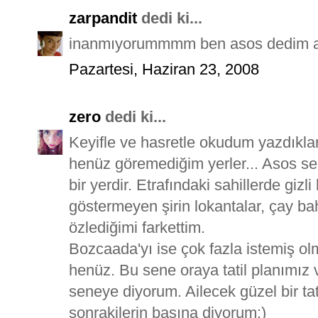
zarpandit
dedi ki...
inanmıyorummmm ben asos dedim as
Pazartesi, Haziran 23, 2008
zero
dedi ki...
Keyifle ve hasretle okudum yazdıkla
henüz göremediğim yerler... Asos se
bir yerdir. Etrafındaki sahillerde giz
göstermeyen şirin lokantalar, çay ba
özlediğimi farkettim.
Bozcaada'yı ise çok fazla istemiş 
henüz. Bu sene oraya tatil planımız v
seneye diyorum. Ailecek güzel bir tat
sonrakilerin başına diyorum:)