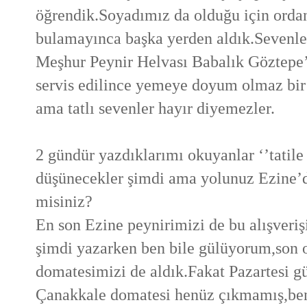
öğrendik.Soyadımız da olduğu için ordan
bulamayınca başka yerden aldık.Sevenle
Meşhur Peynir Helvası Babalık Göztepe’
servis edilince yemeye doyum olmaz bir t
ama tatlı sevenler hayır diyemezler.
2 gündür yazdıklarımı okuyanlar ‘’tatile 
düşünecekler şimdi ama yolunuz Ezine’d
misiniz?
En son Ezine peynirimizi de bu alışver
şimdi yazarken ben bile gülüyorum,son o
domatesimizi de aldık.Fakat Pazartesi g
Çanakkale domatesi henüz çıkmamış,beni