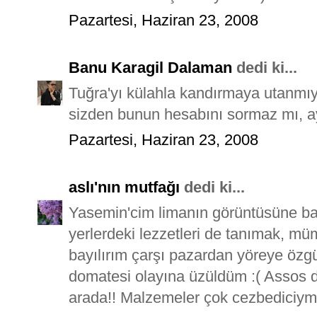
Pazartesi, Haziran 23, 2008
Banu Karagil Dalaman
dedi ki...
Tuğra'yı külahla kandırmaya utanm
sizden bunun hesabını sormaz mı, ay
Pazartesi, Haziran 23, 2008
aslı'nın mutfağı
dedi ki...
Yasemin'cim limanın görüntüsüne bayıl
yerlerdeki lezzetleri de tanımak, m
bayılırım çarşı pazardan yöreye özg
domatesi olayına üzüldüm :( Assos 
arada!! Malzemeler çok cezbediciymiş