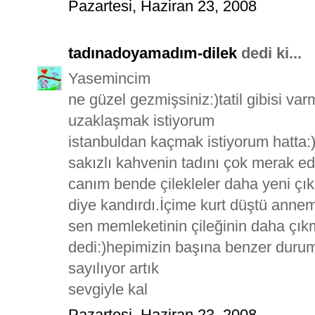
Pazartesi, Haziran 23, 2008
tadınadoyamadım-dilek
dedi ki...
Yasemincim
ne güzel gezmişsiniz:)tatil gibisi va
uzaklaşmak istiyorum
istanbuldan kaçmak istiyorum hatta:
sakızlı kahvenin tadını çok merak e
canım bende çilekleler daha yeni çıka
diye kandırdı.İçime kurt düştü ann
sen memleketinin çileğinin daha çı
dedi:)hepimizin başına benzer durum
sayılıyor artık
sevgiyle kal
Pazartesi, Haziran 23, 2008