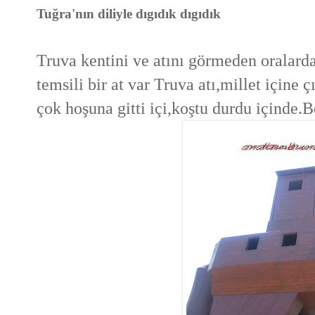
Tuğra'nın diliyle dıgıdık dıgıdık
Truva kentini ve atını görmeden oralard
temsili bir at var Truva atı,millet içine 
çok hoşuna gitti içi,koştu durdu içinde.