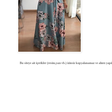
Bu siteye ait içerikler (resim,yazı vb.) izinsiz kopyalanamaz ve alıntı ya