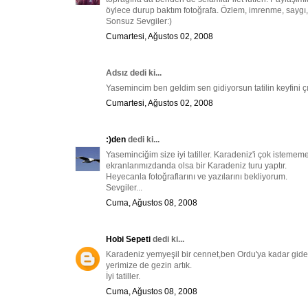
öylece durup baktım fotoğrafa. Özlem, imrenme, saygı, 
Sonsuz Sevgiler:)
Cumartesi, Ağustos 02, 2008
Adsız dedi ki...
Yasemincim ben geldim sen gidiyorsun tatilin keyfini
Cumartesi, Ağustos 02, 2008
:)den
dedi ki...
Yaseminciğim size iyi tatiller. Karadeniz'i çok istemem
ekranlarımızdanda olsa bir Karadeniz turu yaptır.
Heyecanla fotoğraflarını ve yazılarını bekliyorum.
Sevgiler...
Cuma, Ağustos 08, 2008
Hobi Sepeti
dedi ki...
Karadeniz yemyeşil bir cennet,ben Ordu'ya kadar gideb
yerimize de gezin artık.
İyi tatiller.
Cuma, Ağustos 08, 2008