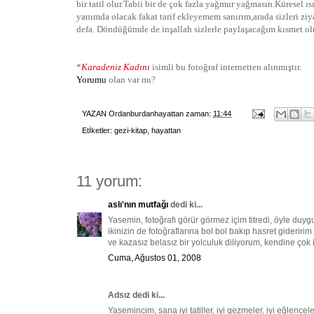
bir tatil olur.Tabii bir de çok fazla yağmur yağmasın.Küresel
yanımda olacak fakat tarif ekleyemem sanırım,arada sizleri zi
defa. Döndüğümde de inşallah sizlerle paylaşacağım kısmet o
*
Karadeniz Kadını
isimli bu fotoğraf internetten alınmıştır.
Yorumu
olan var mı?
YAZAN
Ordanburdanhayattan
zaman:
11:44
Etİketler:
gezi-kitap
,
hayattan
11 yorum:
aslı'nın mutfağı
dedi ki...
Yasemin, fotoğrafı görür görmez içim titredi, öyle du
ikinizin de fotoğraflarına bol bol bakıp hasret gideririm
ve kazasız belasız bir yolculuk diliyorum, kendine çok i
Cuma, Ağustos 01, 2008
Adsız dedi ki...
Yasemincim, sana iyi tatiller, iyi gezmeler, iyi eğlen