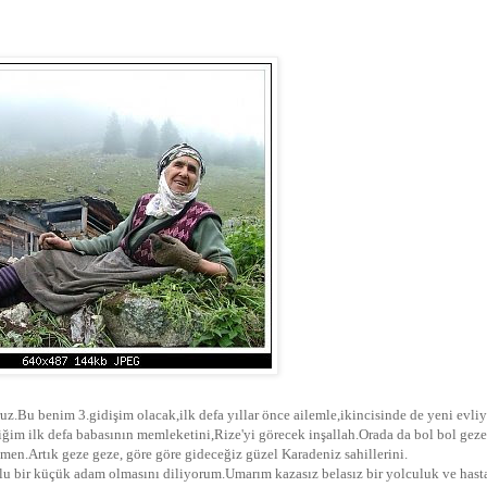
z.Bu benim 3.gidişim olacak,ilk defa yıllar önce ailemle,ikincisinde de yeni evli
ciğim ilk defa babasının memleketini,Rize'yi görecek inşallah.Orada da bol bol gez
men.Artık geze geze, göre göre gideceğiz güzel Karadeniz sahillerini.
slu bir küçük adam olmasını diliyorum.Umarım kazasız belasız bir yolculuk ve hast