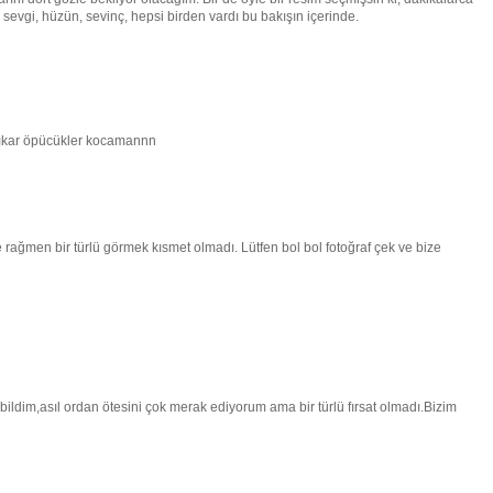
sevgi, hüzün, sevinç, hepsi birden vardı bu bakışın içerinde.
 çıkar öpücükler kocamannn
e rağmen bir türlü görmek kısmet olmadı. Lütfen bol bol fotoğraf çek ve bize
ildim,asıl ordan ötesini çok merak ediyorum ama bir türlü fırsat olmadı.Bizim