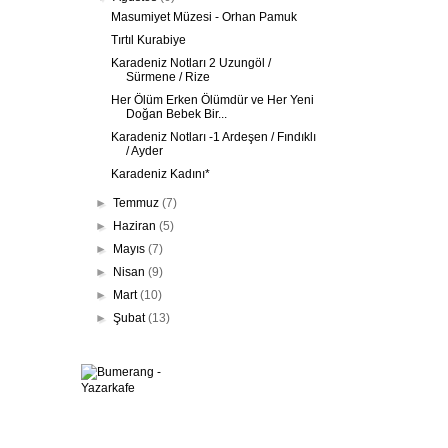
Masumiyet Müzesi - Orhan Pamuk
Tırtıl Kurabiye
Karadeniz Notları 2 Uzungöl /
Sürmene / Rize
Her Ölüm Erken Ölümdür ve Her Yeni
Doğan Bebek Bir...
Karadeniz Notları -1 Ardeşen / Fındıklı
/ Ayder
Karadeniz Kadını*
►
Temmuz
(7)
►
Haziran
(5)
►
Mayıs
(7)
►
Nisan
(9)
►
Mart
(10)
►
Şubat
(13)