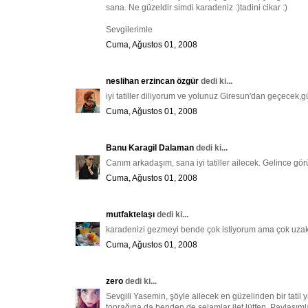
sana. Ne güzeldir simdi karadeniz :)tadini cikar :)
Sevgilerimle
Cuma, Ağustos 01, 2008
neslihan erzincan özgür
dedi ki...
iyi tatiller diliyorum ve yolunuz Giresun'dan geçecek,g
Cuma, Ağustos 01, 2008
Banu Karagil Dalaman
dedi ki...
Canım arkadaşım, sana iyi tatiller ailecek. Gelince gö
Cuma, Ağustos 01, 2008
mutfaktelaşı
dedi ki...
karadenizi gezmeyi bende çok istiyorum ama çok uzak.çoc
Cuma, Ağustos 01, 2008
zero
dedi ki...
Sevgili Yasemin, şöyle ailecek en güzelinden bir tatil 
toprağına da benden de selamlar ilet lütfen. Paylaşımla