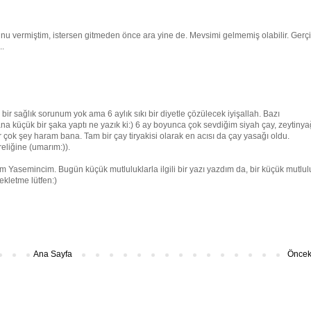
fonunu vermiştim, istersen gitmeden önce ara yine de. Mevsimi gelmemiş olabilir. Gerçi
..
bir sağlık sorunum yok ama 6 aylık sıkı bir diyetle çözülecek iyişallah. Bazı
ana küçük bir şaka yaptı ne yazık ki:) 6 ay boyunca çok sevdiğim siyah çay, zeytinya
r çok şey haram bana. Tam bir çay tiryakisi olarak en acısı da çay yasağı oldu.
reliğine (umarım:)).
m Yasemincim. Bugün küçük mutluluklarla ilgili bir yazı yazdım da, bir küçük mutlul
ekletme lütfen:)
Ana Sayfa
Önceki