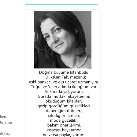
yken
ebilelim
alıksız