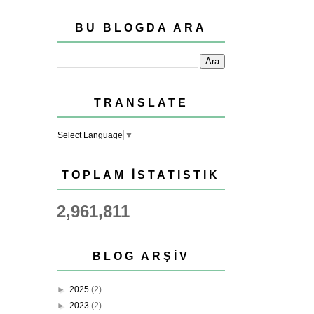
BU BLOGDA ARA
TRANSLATE
Select Language
▼
TOPLAM İSTATISTIK
2,961,811
BLOG ARŞIV
►
2025
(2)
►
2023
(2)