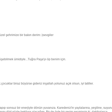
üzel şehrimize bir bakın derim:-)sevgiler
rüşebilmek ümidiyle...Tuğra Paşa'yı öp benim için.
uklar biraz büyürse gideriz inşallah.yolunuz açık olsun, iyi tatiller.
yapıp sonsuz bir enerjiyle dönün yuvanıza. Karedeniz'in yaylalarına, yeşiline, suyun
rını dört gözle bekliyor olacağım. Bir de öyle bir resim seçmişsin ki, dakikalarca