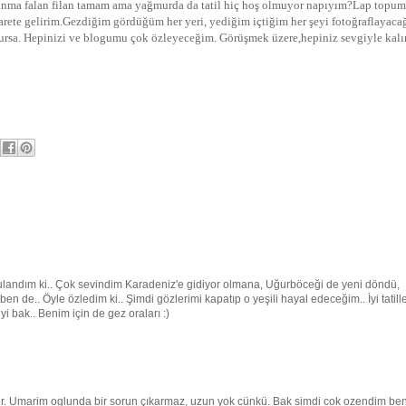
 ısınma falan filan tamam ama yağmurda da tatil hiç hoş olmuyor napıyım?Lap topum
yarete gelirim.Gezdiğim gördüğüm her yeri, yediğim içtiğim her şeyi fotoğraflayac
lursa. Hepinizi ve blogumu çok özleyeceğim. Görüşmek üzere,hepiniz sevgiyle ka
ygulandım ki.. Çok sevindim Karadeniz'e gidiyor olmana, Uğurböceği de yeni döndü,
 ben de.. Öyle özledim ki.. Şimdi gözlerimi kapatıp o yeşili hayal edeceğim.. İyi tatill
yi bak.. Benim için de gez oraları :)
celer. Umarim oglunda bir sorun çıkarmaz, uzun yok cünkü. Bak simdi cok ozendim be