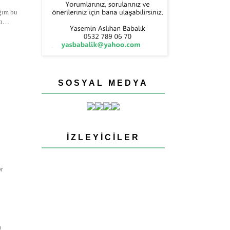
ağım bu
lın…
SOSYAL MEDYA
İZLEYICILER
er
n