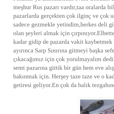
meşhur Rus pazarı vardır,taa oralarda bi
pazarlarda gerçekten çok ilginç ve ço
sadece gezmekle yetindim,herkes deli gib
olan şeyleri almak için çırpınıyor.Elbett
kadar gidip de pazarda vakit kaybetmek
ayırınca Sarp Sınırına gitmeyi başka sef
çıkacağımız için çok yorulmayalım dedi
semt pazarına gittik bir gün hem eve al
bakınmak için.
Herşey taze taze ve o kad
getiresi geliyor.En çok da balık tezgahın