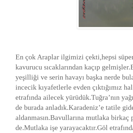
En çok Araplar ilgimizi çekti,hepsi süpe
kavurucu sıcaklarından kaçıp gelmişler.B
yeşilliği ve serin havayı başka nerde bu
incecik kıyafetlerle evden çıktığımız h
etrafında ailecek yürüdük.Tuğra’nın ya
de burada anladık.Karadeniz’e tatile gi
aldanmasın.Bavullarına mutlaka birkaç pa
de.Mutlaka işe yarayacaktır.Göl etrafın