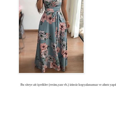
Bu siteye ait içerikler (resim,yazı vb.) izinsiz kopyalanamaz ve alıntı ya