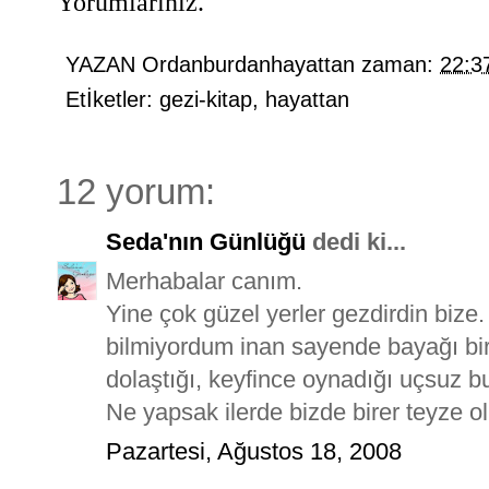
Yorumlarınız.
YAZAN
Ordanburdanhayattan
zaman:
22:3
Etİketler:
gezi-kitap
,
hayattan
12 yorum:
Seda'nın Günlüğü
dedi ki...
Merhabalar canım.
Yine çok güzel yerler gezdirdin bize.
bilmiyordum inan sayende bayağı bir 
dolaştığı, keyfince oynadığı uçsuz bu
Ne yapsak ilerde bizde birer teyze o
Pazartesi, Ağustos 18, 2008