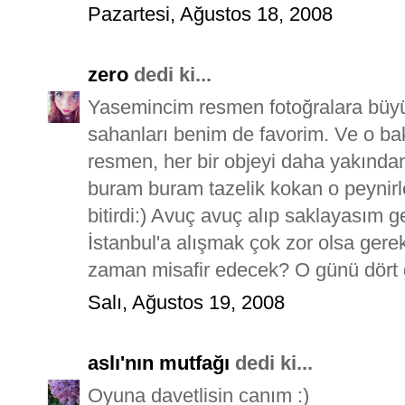
Pazartesi, Ağustos 18, 2008
zero
dedi ki...
Yasemincim resmen fotoğralara büyü
sahanları benim de favorim. Ve o ba
resmen, her bir objeyi daha yakından
buram buram tazelik kokan o peynirler
bitirdi:) Avuç avuç alıp saklayasım g
İstanbul'a alışmak çok zor olsa gere
zaman misafir edecek? O günü dört g
Salı, Ağustos 19, 2008
aslı'nın mutfağı
dedi ki...
Oyuna davetlisin canım :)