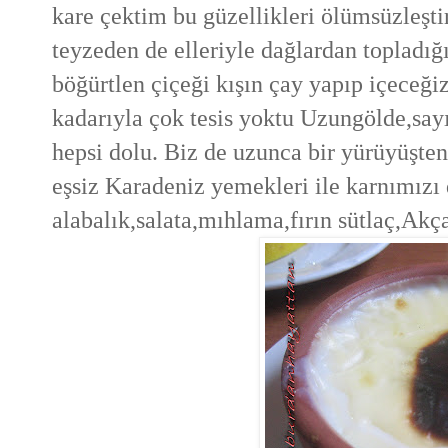
kare çektim bu güzellikleri ölümsüzleş
teyzeden de elleriyle dağlardan topladığ
böğürtlen çiçeği kışın çay yapıp içeceği
kadarıyla çok tesis yoktu Uzungölde,say
hepsi dolu. Biz de uzunca bir yürüyüşten 
eşsiz Karadeniz yemekleri ile karnımızı
alabalık,salata,mıhlama,fırın sütlaç,Akç