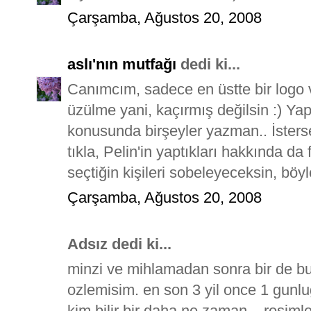
Çarşamba, Ağustos 20, 2008
aslı'nın mutfağı
dedi ki...
Canımcım, sadece en üstte bir logo 
üzülme yani, kaçırmış değilsin :) Yap
konusunda birşeyler yazman.. İsters
tıkla, Pelin'in yaptıkları hakkında da
seçtiğin kişileri sobeleyeceksin, bö
Çarşamba, Ağustos 20, 2008
Adsız dedi ki...
minzi ve mihlamadan sonra bir de bu
ozlemisim. en son 3 yil once 1 gunl
kim bilir bir daha ne zaman... resimle