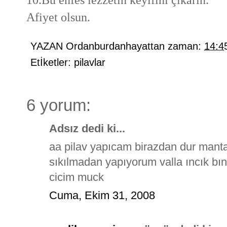
Afiyet olsun.
YAZAN
Ordanburdanhayattan
zaman:
14:4
Etİketler:
pilavlar
6 yorum:
Adsız dedi ki...
aa pilav yapıcam birazdan dur mant
sıkılmadan yapıyorum valla ıncık bınc
cicim muck
Cuma, Ekim 31, 2008