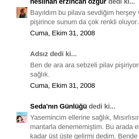
neslihan erzincan özgür
dedi ki...
Bayıldım bu pilava sevdiğim herşey va
pişirince sunum da çok renkli oluyor.a
Cuma, Ekim 31, 2008
Adsız dedi ki...
Ben de ara ara sebzeli pilav pişiriyo
sağlık.
Cuma, Ekim 31, 2008
Seda'nın Günlüğü
dedi ki...
Yasemincim ellerine sağlık, Mısırlıs
mantarla denememiştim. Bu arada eki
kadar üst üste gelirmi dedim. Bende 