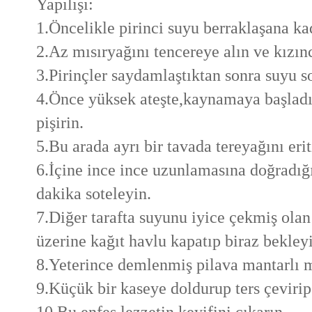
Yapılışı:
1.Öncelikle pirinci suyu berraklaşana ka
2.Az mısıryağını tencereye alın ve kızınc
3.Pirinçler saydamlaştıktan sonra suyu s
4.Önce yüksek ateşte,kaynamaya başladık
pişirin.
5.Bu arada ayrı bir tavada tereyağını erit
6.İçine ince ince uzunlamasına doğradığı
dakika soteleyin.
7.Diğer tarafta suyunu iyice çekmiş olan
üzerine kağıt havlu kapatıp biraz bekley
8.Yeterince demlenmiş pilava mantarlı mıs
9.Küçük bir kaseye doldurup ters çevirip 
10.Bu enfes lezzetin keyifini çıkarın.