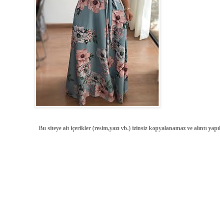
Bu siteye ait içerikler (resim,yazı vb.) izinsiz kopyalanamaz ve alıntı ya