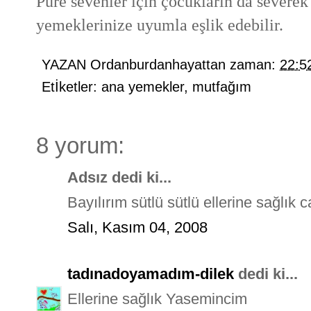
Püre sevenler için çocukların da severek 
yemeklerinize uyumla eşlik edebilir.
YAZAN
Ordanburdanhayattan
zaman:
22:5
Etİketler:
ana yemekler
,
mutfağım
8 yorum:
Adsız dedi ki...
Bayılırım sütlü sütlü ellerine sağlık 
Salı, Kasım 04, 2008
tadınadoyamadım-dilek
dedi ki...
Ellerine sağlık Yasemincim