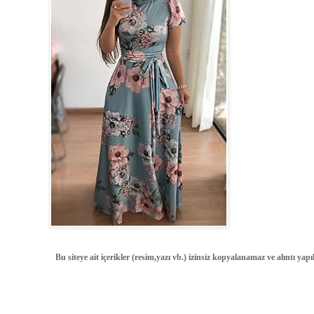
Bu siteye ait içerikler (resim,yazı vb.) izinsiz kopyalanamaz ve alıntı ya