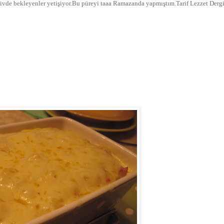
şivde bekleyenler yetişiyor.Bu püreyi taaa Ramazanda yapmıştım.Tarif Lezzet Dergi