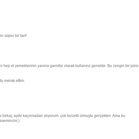
n süper bir tarif
sini hep et yemeklerinin yanına garnitür olarak kullanırız genelde. Bu zengin bir püre:
ldu merak ettim.
ni birkaç aydır kaçırmadan alıyorum. çok lezzetli olmuştu gerçekten. Ama bu
Yasemincim:)