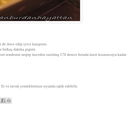
ü de ilave edip iyice karıştırın.
e birkaç dakika pişirin
niri rendesini serpip önceden ısıtılmış 170 derece fırında üzeri kızarıncaya kadar
f. Et ve tavuk yemeklerinize uyumla eşlik edebilir.