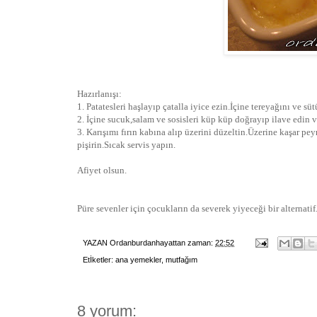
Hazırlanışı:
1. Patatesleri haşlayıp çatalla iyice ezin.İçine tereyağını ve süt
2. İçine sucuk,salam ve sosisleri küp küp doğrayıp ilave edin v
3. Karışımı fırın kabına alıp üzerini düzeltin.Üzerine kaşar pey
pişirin.Sıcak servis yapın.
Afiyet olsun.
Püre sevenler için çocukların da severek yiyeceği bir alternati
YAZAN
Ordanburdanhayattan
zaman:
22:52
Etİketler:
ana yemekler
,
mutfağım
8 yorum: