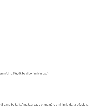
min'cim.. Küçük beyi benim için öp: )
ldi bana bu tarif..Ama tadı sade olana göre eminim ki daha güzeldir..