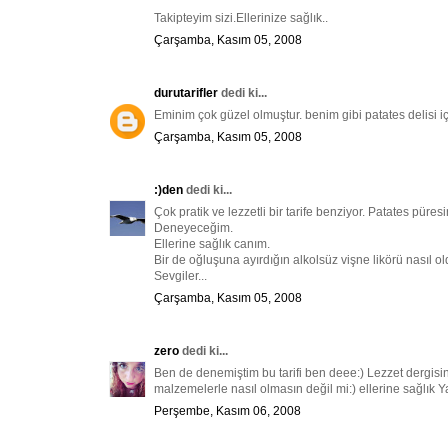
Takipteyim sizi.Ellerinize sağlık..
Çarşamba, Kasım 05, 2008
durutarifler
dedi ki...
Eminim çok güzel olmuştur. benim gibi patates delisi içi
Çarşamba, Kasım 05, 2008
:)den
dedi ki...
Çok pratik ve lezzetli bir tarife benziyor. Patates püre
Deneyeceğim.
Ellerine sağlık canım.
Bir de oğluşuna ayırdığın alkolsüz vişne likörü nasıl o
Sevgiler...
Çarşamba, Kasım 05, 2008
zero
dedi ki...
Ben de denemiştim bu tarifi ben deee:) Lezzet dergisi
malzemelerle nasıl olmasın değil mi:) ellerine sağlık 
Perşembe, Kasım 06, 2008