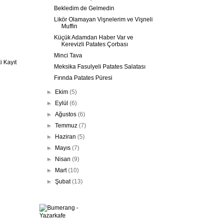
Bekledim de Gelmedin
Likör Olamayan Vişnelerim ve Vişneli
Muffin
Küçük Adamdan Haber Var ve
Kerevizli Patates Çorbası
Minci Tava
 Kayıt
Meksika Fasulyeli Patates Salatası
Fırında Patates Püresi
►
Ekim
(5)
►
Eylül
(6)
►
Ağustos
(6)
►
Temmuz
(7)
►
Haziran
(5)
►
Mayıs
(7)
►
Nisan
(9)
►
Mart
(10)
►
Şubat
(13)