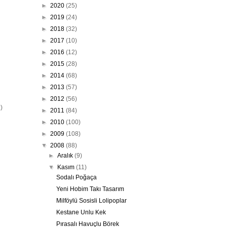
►
2020
(25)
►
2019
(24)
►
2018
(32)
►
2017
(10)
►
2016
(12)
►
2015
(28)
►
2014
(68)
►
2013
(57)
►
2012
(56)
)
►
2011
(84)
►
2010
(100)
►
2009
(108)
▼
2008
(88)
►
Aralık
(9)
▼
Kasım
(11)
Sodalı Poğaça
Yeni Hobim Takı Tasarım
Milföylü Sosisli Lolipoplar
Kestane Unlu Kek
Pırasalı Havuçlu Börek