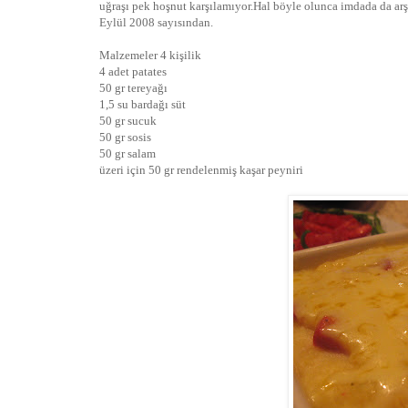
uğraşı pek hoşnut karşılamıyor.Hal böyle olunca imdada da ar
Eylül 2008 sayısından.
Malzemeler 4 kişilik
4 adet patates
50 gr tereyağı
1,5 su bardağı süt
50 gr sucuk
50 gr sosis
50 gr salam
üzeri için 50 gr rendelenmiş kaşar peyniri