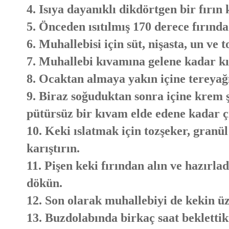
4. Isıya dayanıklı dikdörtgen bir fırın
5. Önceden ısıtılmış 170 derece fırında
6. Muhallebisi için süt, nişasta, un ve t
7. Muhallebi kıvamına gelene kadar kıs
8. Ocaktan almaya yakın içine tereyağı
9. Biraz soğuduktan sonra içine krem ş
pütürsüz bir kıvam elde edene kadar ç
10. Keki ıslatmak için tozşeker, granü
karıştırın.
11. Pişen keki fırından alın ve hazırla
dökün.
12. Son olarak muhallebiyi de kekin ü
13. Buzdolabında birkaç saat beklettikt