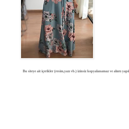
Bu siteye ait içerikler (resim,yazı vb.) izinsiz kopyalanamaz ve alıntı ya