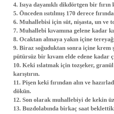
4. Isıya dayanıklı dikdörtgen bir fırın
5. Önceden ısıtılmış 170 derece fırında
6. Muhallebisi için süt, nişasta, un ve t
7. Muhallebi kıvamına gelene kadar kıs
8. Ocaktan almaya yakın içine tereyağı
9. Biraz soğuduktan sonra içine krem ş
pütürsüz bir kıvam elde edene kadar ç
10. Keki ıslatmak için tozşeker, granü
karıştırın.
11. Pişen keki fırından alın ve hazırla
dökün.
12. Son olarak muhallebiyi de kekin ü
13. Buzdolabında birkaç saat beklettikt