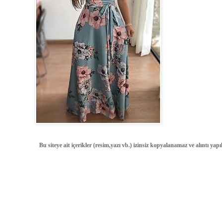
Bu siteye ait içerikler (resim,yazı vb.) izinsiz kopyalanamaz ve alıntı ya