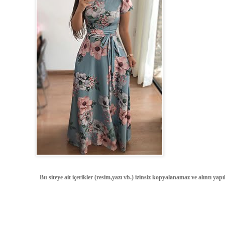
Bu siteye ait içerikler (resim,yazı vb.) izinsiz kopyalanamaz ve alıntı ya