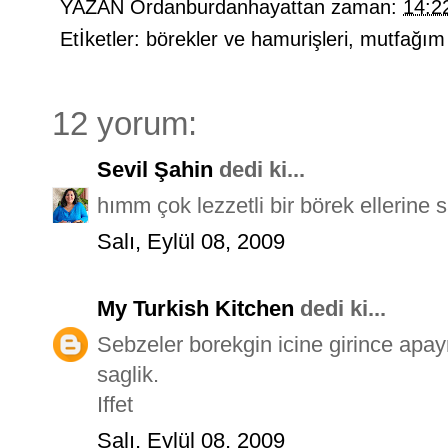
YAZAN
Ordanburdanhayattan
zaman:
14:2
Etİketler:
börekler ve hamurişleri
,
mutfağım
12 yorum:
Sevil Şahin
dedi ki...
hımm çok lezzetli bir börek ellerine s
Salı, Eylül 08, 2009
My Turkish Kitchen
dedi ki...
Sebzeler borekgin icine girince apayr
saglik.
Iffet
Salı, Eylül 08, 2009