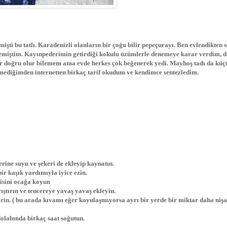
şti bu tatlı. Karadenizli olanların bir çoğu bilir pepeçurayı. Ben evlendikten 
memiştim. Kayınpederimin getirdiği kokulu üzümlerle denemeye karar verdim, 
ar doğru olur bilemem ama evde herkes çok beğenerek yedi. Mayhoş tadı da küç
bilmediğimden internetten birkaç tarif okudum ve kendimce sentezledim.
erine suyu ve şekeri de ekleyip kaynatın.
ir kaşık yardımıyla iyice ezin.
isini ocağa koyun
ştırın ve tencereye yavaş yavaş ekleyin.
rin. ( bu arada kıvamı eğer koyulaşmıyorsa ayrı bir yerde bir miktar daha nişa
dolabında birkaç saat soğutun.