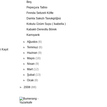
Beş
Pepeçura Tatlısı
Fırında Sebzeli Köfte
Damla Sakızlı Tavukgöğsü
Kokulu Üzüm Suyu ( İsabella )
Kabaklı Dereotlu Börek
Karnıyarık
►
Ağustos
(6)
►
Temmuz
(6)
 Kayıt
►
Haziran
(9)
►
Mayıs
(16)
►
Nisan
(9)
►
Mart
(12)
►
Şubat
(13)
►
Ocak
(8)
►
2008
(88)