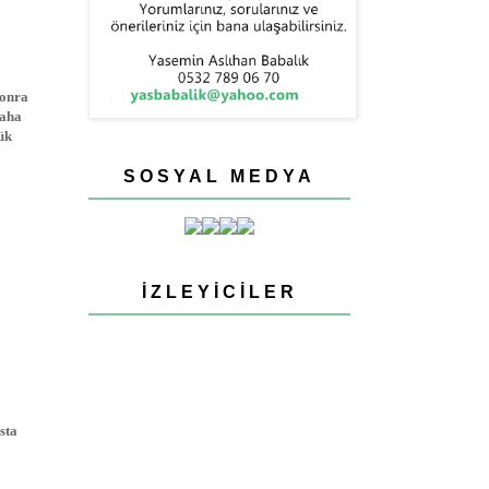
sonra
daha
ük
SOSYAL MEDYA
İZLEYICILER
sta