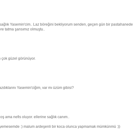
ne sağlık Yasemin'cim.. Laz böreğini bekliyorum senden, geçen gün bir pastahanede
ere tatma şansımız olmuştu..
 çok güzel görünüyor.
azdıklarını Yasemin'ciğim, var mı üzüm gibisi?
ş ama nefis oluyor. ellerine sağlık canım..
m yemesemde :) malum ardeşenli bir koca olunca yapmamak mümkünmü :))