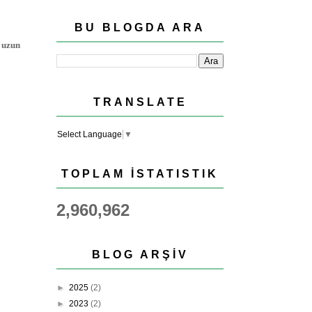
BU BLOGDA ARA
a uzun
TRANSLATE
Select Language
▼
TOPLAM İSTATISTIK
2,960,962
BLOG ARŞIV
►
2025
(2)
►
2023
(2)