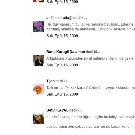
Salı, Eylül 15, 2009
aslı'nın mutfağı
dedi ki...
Hiç duymamıştım bu tatlıyı, rengine bayıldım.. Elleri
gördüm, oldukça da pahalıydı.. Eşim çok seviyor, bir k
Salı, Eylül 15, 2009
Banu Karagil Dalaman
dedi ki...
Arkadaşım o üzümden nasıl bulunur? Rengi gerçekten
Salı, Eylül 15, 2009
Tijen
dedi ki...
Tatlı mı tatlı "kozak karası" üzümünü yiyerek okudum y
Salı, Eylül 15, 2009
Betül KAVAL
dedi ki...
bende ilk yengemden öğrenmiştim bu tatlıyı. tadı mayho
Laz böreğini ben çok yapıyorum her ne kadar kendi