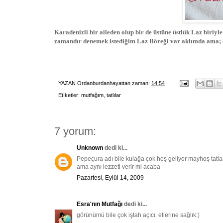
Karadenizli bir aileden olup bir de üstüne üstlük Laz biri
zamandır denemek istediğim Laz Böreği var aklımda ama; o 
YAZAN
Ordanburdanhayattan
zaman:
14:54
Etİketler:
mutfağım
,
tatlılar
7 yorum:
Unknown
dedi ki...
Pepeçura adı bile kulağa çok hoş geliyor mayhoş tatla
ama aynı lezzeti verir mi acaba
Pazartesi, Eylül 14, 2009
Esra'nın Mutfağı
dedi ki...
görünümü bile çok iştah açıcı. ellerine sağlık:)