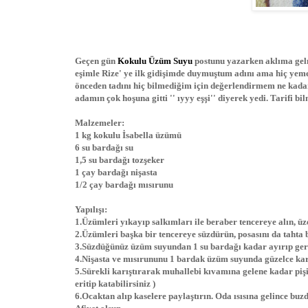
Geçen gün
Kokulu Üzüm Suyu
postunu yazarken aklıma gelmi
eşimle Rize' ye ilk gidişimde duymuştum adını ama hiç ye
önceden tadını hiç bilmediğim için değerlendirmem ne kad
adamın çok hoşuna gitti '' ıyyy eşşi'' diyerek yedi. Tarifi 
Malzemeler:
1 kg kokulu İsabella üzümü
6 su bardağı su
1,5 su bardağı tozşeker
1 çay bardağı nişasta
1/2 çay bardağı mısırunu
Yapılışı:
1.Üzümleri yıkayıp salkımları ile beraber tencereye alın, üz
2.Üzümleri başka bir tencereye süzdürün, posasını da tahta b
3.Süzdüğünüz üzüm suyundan 1 su bardağı kadar ayırıp ger
4.Nişasta ve mısırununu 1 bardak üzüm suyunda güzelce karı
5.Sürekli karıştırarak muhallebi kıvamına gelene kadar pişi
eritip katabilirsiniz )
6.Ocaktan alıp kaselere paylaştırın. Oda ısısına gelince buz