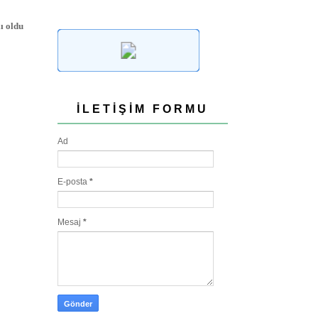
lı oldu
İLETIŞIM FORMU
Ad
E-posta
*
Mesaj
*