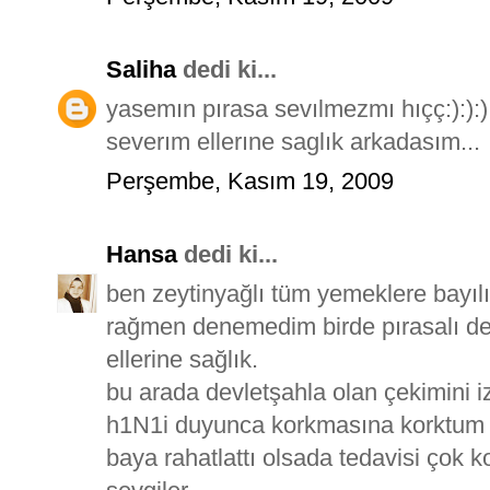
Saliha
dedi ki...
yasemın pırasa sevılmezmı hıçç:):):)
severım ellerıne saglık arkadasım...
Perşembe, Kasım 19, 2009
Hansa
dedi ki...
ben zeytinyağlı tüm yemeklere bayıl
rağmen denemedim birde pırasalı den
ellerine sağlık.
bu arada devletşahla olan çekimini 
h1N1i duyunca korkmasına korktum ev
baya rahatlattı olsada tedavisi çok kol