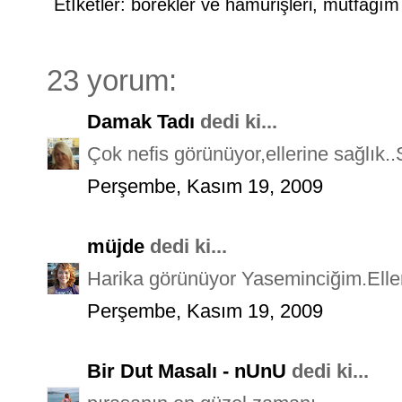
Etİketler:
börekler ve hamurişleri
,
mutfağım
23 yorum:
Damak Tadı
dedi ki...
Çok nefis görünüyor,ellerine sağlık..S
Perşembe, Kasım 19, 2009
müjde
dedi ki...
Harika görünüyor Yaseminciğim.Elleri
Perşembe, Kasım 19, 2009
Bir Dut Masalı - nUnU
dedi ki...