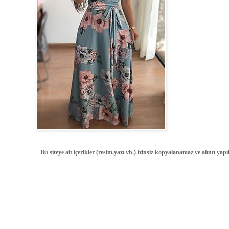
Bu siteye ait içerikler (resim,yazı vb.) izinsiz kopyalanamaz ve alıntı ya