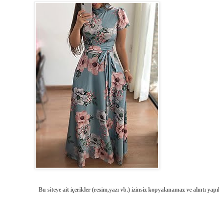
Bu siteye ait içerikler (resim,yazı vb.) izinsiz kopyalanamaz ve alıntı ya