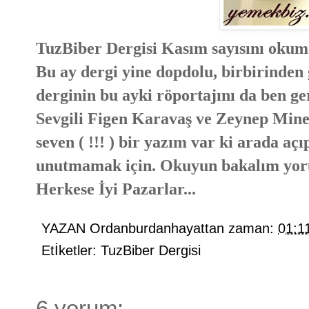
TuzBiber Dergisi Kasım sayısını okum
Bu ay dergi yine dopdolu, birbirinden g
derginin bu ayki röportajını da ben g
Sevgili Figen Karavaş ve Zeynep Mine 
seven ( !!! ) bir yazım var ki arada a
unutmamak için. Okuyun bakalım yoru
Herkese İyi Pazarlar...
YAZAN
Ordanburdanhayattan
zaman:
01:1
Etİketler:
TuzBiber Dergisi
6 yorum: