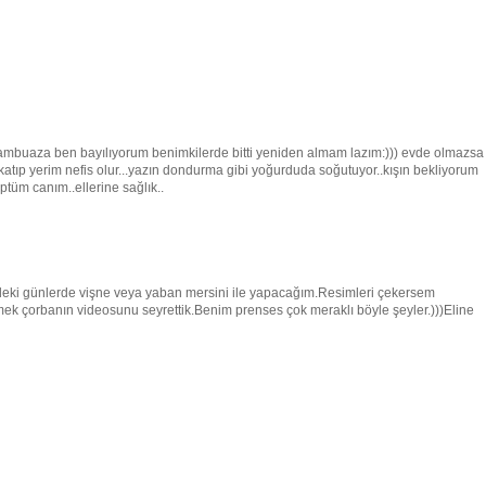
rambuaza ben bayılıyorum benimkilerde bitti yeniden almam lazım:))) evde olmazsa
ıp yerim nefis olur...yazın dondurma gibi yoğurduda soğutuyor..kışın bekliyorum
ptüm canım..ellerine sağlık..
eki günlerde vişne veya yaban mersini ile yapacağım.Resimleri çekersem
ek çorbanın videosunu seyrettik.Benim prenses çok meraklı böyle şeyler.)))Eline