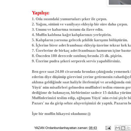
Yapılışı:
1. Oda ısısındaki yumurtaları şeker ile çırpın.
2. Yağını, sütünü ve vanilyayı ekleyip bir süre daha çırpın.
3. Ununu ve kabartma tozunu da ilave edin.
4. Muffin kalıbına kağıt kalıplarınızı yerleştirin.
5. Kalıpların yarısına gelecek şekilde karışımı bölüştürün.
6. İçlerine birer adet frambuaz ekleyip üzerine tekrar kek k
7. Üzerlerine de birkaç adet frambuazı hamurun içine bastır
8. Önceden 180 derecede ısıtılmış fırında 25 dk. pişirin.
9. Üzerine pudra şekeri serperek servis yapabilirsiniz.
Ben gece saat 24.00 civarında fırından çıktığında yememek i
ederim diye düşünüp görevimi yerine getirmenin rahatlığıyl
aklıma geldiğinde saat haliyle ilerlemişti ve aradığımda e
Yüyü' nün misafirleri gelmeden muffinleri teslim etmem ger
dediğime de bakmayın, birbirimize sadece 15 dakika yürüm
Muffinlerimizi teslim edip, oğluşum Yüyü' nün evini şöyle 
Pazarı' na da girip sebze alışverişimizi de yaptık. Pazarın 
İşte bir muffin hikayesi okudunuz:))
YAZAN
Ordanburdanhayattan
zaman:
08:43