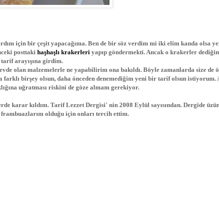
dım için bir çeşit yapacağıma. Ben de bir söz verdim mi iki elim kanda olsa ye
nceki posttaki
haşhaşlı krakerleri
yapıp göndermekti. Ancak o krakerler dediğim
tarif arayışına girdim.
 evde olan malzemelerle ne yapabilirim ona bakıldı. Böyle zamanlarda size de ö
farklı birşey olsun, daha önceden denemediğim yeni bir tarif olsun istiyorum.
rıklığına uğratması riskini de göze almam gerekiyor.
de karar kıldım. Tarif Lezzet Dergisi' nin 2008 Eylül sayısından. Dergide üzü
frambuazlarım olduğu için onları tercih ettim.