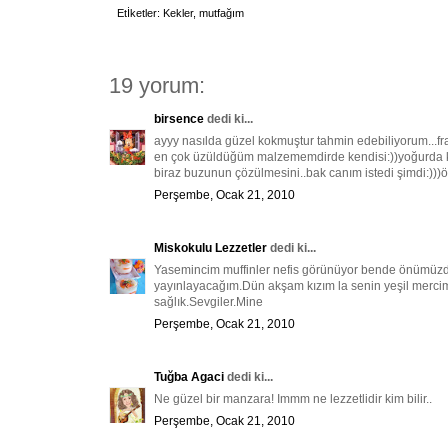
Etİketler:
Kekler
,
mutfağım
19 yorum:
birsence
dedi ki...
ayyy nasılda güzel kokmuştur tahmin edebiliyorum...f
en çok üzüldüğüm malzememdirde kendisi:))yoğurda kat
biraz buzunun çözülmesini..bak canım istedi şimdi:)))ö
Perşembe, Ocak 21, 2010
Miskokulu Lezzetler
dedi ki...
Yasemincim muffinler nefis görünüyor bende önümüzd
yayınlayacağım.Dün akşam kızım la senin yeşil mercim
sağlık.Sevgiler.Mine
Perşembe, Ocak 21, 2010
Tuğba Agaci
dedi ki...
Ne güzel bir manzara! Immm ne lezzetlidir kim bilir..
Perşembe, Ocak 21, 2010