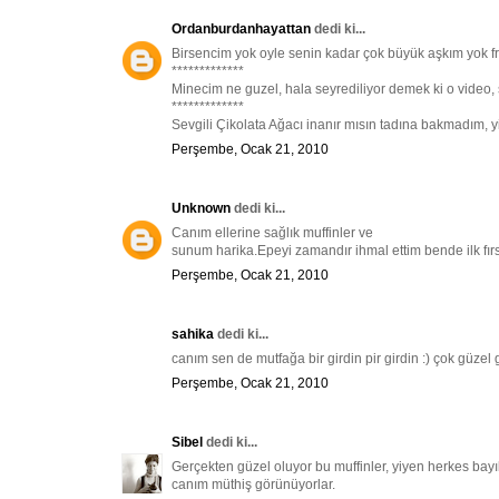
Ordanburdanhayattan
dedi ki...
Birsencim yok oyle senin kadar çok büyük aşkım yok fr
*************
Minecim ne guzel, hala seyrediliyor demek ki o video,
*************
Sevgili Çikolata Ağacı inanır mısın tadına bakmadım, y
Perşembe, Ocak 21, 2010
Unknown
dedi ki...
Canım ellerine sağlık muffinler ve
sunum harika.Epeyi zamandır ihmal ettim bende ilk fır
Perşembe, Ocak 21, 2010
sahika
dedi ki...
canım sen de mutfağa bir girdin pir girdin :) çok güzel 
Perşembe, Ocak 21, 2010
Sibel
dedi ki...
Gerçekten güzel oluyor bu muffinler, yiyen herkes bayı
canım müthiş görünüyorlar.