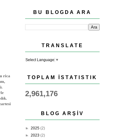
BU BLOGDA ARA
TRANSLATE
Select Language
▼
ı rica
TOPLAM İSTATISTIK
um,
ü.
2,961,176
yle
dık.
zartesi
BLOG ARŞIV
►
2025
(2)
►
2023
(2)