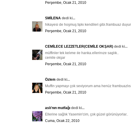
Perşembe, Ocak 21, 2010
SMİLENA
dedi ki...
hikayesi de hoşmuş tıpkı kendileri gibi.frambuaz duyun
Perşembe, Ocak 21, 2010
CEMİLECE LEZZETLER(CEMİLE OKŞAR)
dedi ki...
müffinler tek kelıme ıle harıka.ellerinıze saglık..
cemile okşar
Perşembe, Ocak 21, 2010
Özlem
dedi ki...
Muffin yapmayı çok seviyorum ama henüz frambuazlısını 
Perşembe, Ocak 21, 2010
aslı'nın mutfağı
dedi ki...
Ellerine sağlık Yasemin'cim, çok güzel görünüyorlar..
Cuma, Ocak 22, 2010