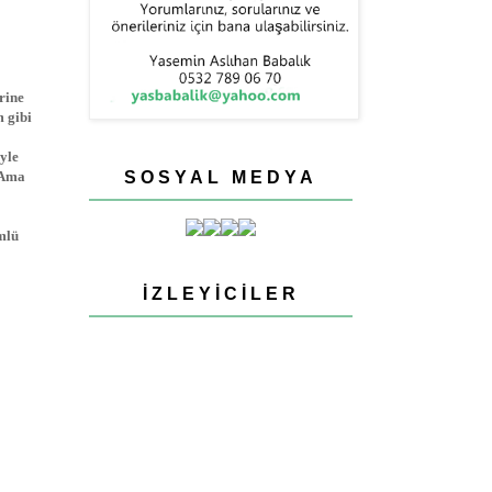
rine
 gibi
yle
 Ama
SOSYAL MEDYA
mlü
İZLEYICILER