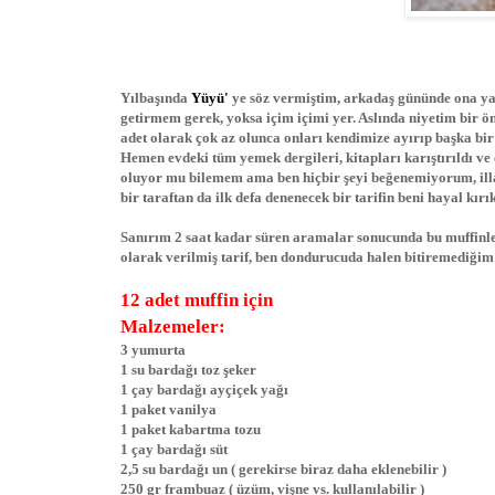
Yılbaşında
Yüyü'
ye söz vermiştim, arkadaş gününde ona yar
getirmem gerek, yoksa içim içimi yer. Aslında niyetim bir ö
adet olarak çok az olunca onları kendimize ayırıp başka bir 
Hemen evdeki tüm yemek dergileri, kitapları karıştırıldı ve
oluyor mu bilemem ama ben hiçbir şeyi beğenemiyorum, illa 
bir taraftan da ilk defa denenecek bir tarifin beni hayal kı
Sanırım 2 saat kadar süren aramalar sonucunda bu muffinler
olarak verilmiş tarif, ben dondurucuda halen bitiremediğim 
12 adet muffin için
Malzemeler:
3 yumurta
1 su bardağı toz şeker
1 çay bardağı ayçiçek yağı
1 paket vanilya
1 paket kabartma tozu
1 çay bardağı süt
2,5 su bardağı un ( gerekirse biraz daha eklenebilir )
250 gr frambuaz ( üzüm, vişne vs. kullanılabilir )