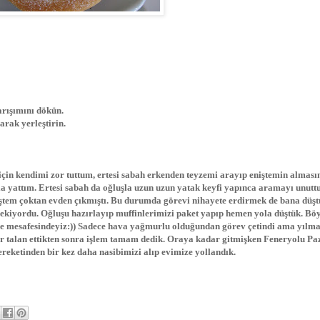
arışımını dökün.
arak yerleştirin.
çin kendimi zor tuttum, ertesi sabah erkenden teyzemi arayıp eniştemin almasın
a yattım. Ertesi sabah da oğluşla uzun uzun yatak keyfi yapınca aramayı unutt
niştem çoktan evden çıkmıştı. Bu durumda görevi nihayete erdirmek de bana düşt
ekiyordu. Oğluşu hazırlayıp muffinlerimizi paket yapıp hemen yola düştük. Bö
e mesafesindeyiz:)) Sadece hava yağmurlu olduğundan görev çetindi ama yılma
bir talan ettikten sonra işlem tamam dedik. Oraya kadar gitmişken Feneryolu Pa
bereketinden bir kez daha nasibimizi alıp evimize yollandık.