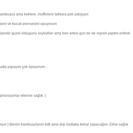
ambuaza ama keklere, muffinlere tatlılara pek yakışıyor.
 seni ve kucuk prensesini opuyorum.
iyenler guzel oldugunu soylediler ama ben ertesi gun bir de vişneli yaptım enfesti.
satta yapayım çok öpüyorum...
görünüyorlar ellerine sağlık :)
lıyor:) Benim frambuazlarım bitti ama alıp mutlaka tekrar yapacağım. Eline sağlık