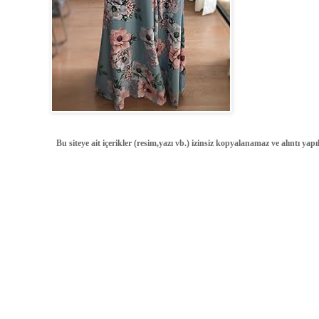
Bu siteye ait içerikler (resim,yazı vb.) izinsiz kopyalanamaz ve alıntı ya