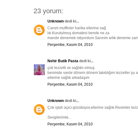
23 yorum:
Unknown
dedi ki...
Canım muffinler harika ellerine sağ
lık.Kurutulmuş domatesi bende ne za
mandır denemek istiyordum.Sanırım artık deneme zam
Perşembe, Kasım 04, 2010
Nehir Butik Pasta
dedi ki...
çok lezzetli ve sağlıklı olmuş
benimde vardır dönem dönem takıldığım lezzetler şu ar
ellerine sağlık arkadaşım
Perşembe, Kasım 04, 2010
Unknown
dedi ki...
Çok iştah açıcı gözüküyor,ellerine sağlık.Resimler lezz
Sevgilerimle...
Perşembe, Kasım 04, 2010