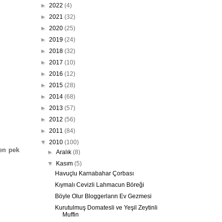
►
2022
(4)
►
2021
(32)
►
2020
(25)
►
2019
(24)
►
2018
(32)
►
2017
(10)
►
2016
(12)
►
2015
(28)
►
2014
(68)
►
2013
(57)
►
2012
(56)
►
2011
(84)
▼
2010
(100)
men pek
►
Aralık
(8)
▼
Kasım
(5)
Havuçlu Karnabahar Çorbası
Kıymalı Cevizli Lahmacun Böreği
Böyle Olur Bloggerların Ev Gezmesi
Kurutulmuş Domatesli ve Yeşil Zeytinli
Muffin