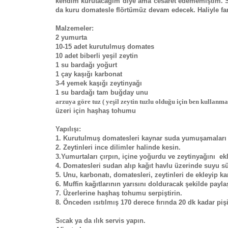
kendim kurutacağım diye ama cesaret edememiştim. S
da kuru domatesle flörtümüz devam edecek. Haliyle farkl
Malzemeler:
2 yumurta
10-15 adet kurutulmuş domates
10 adet biberli yeşil zeytin
1 su bardağı yoğurt
1 çay kaşığı karbonat
3-4 yemek kaşığı zeytinyağı
1 su bardağı tam buğday unu
arzuya göre tuz ( yeşil zeytin tuzlu olduğu için ben kullanm
üzeri için haşhaş tohumu
Yapılışı:
1. Kurutulmuş domatesleri kaynar suda yumuşamaları içi
2. Zeytinleri ince dilimler halinde kesin.
3.Yumurtaları çırpın, içine yoğurdu ve zeytinyağını ekl
4. Domatesleri sudan alıp kağıt havlu üzerinde suyu sü
5. Unu, karbonatı, domatesleri, zeytinleri de ekleyip kar
6. Muffin kağıtlarının yarısını dolduracak şekilde paylaş
7. Üzerlerine haşhaş tohumu serpiştirin.
8. Önceden ısıtılmış 170 derece fırında 20 dk kadar pişi
Sıcak ya da ılık servis yapın.