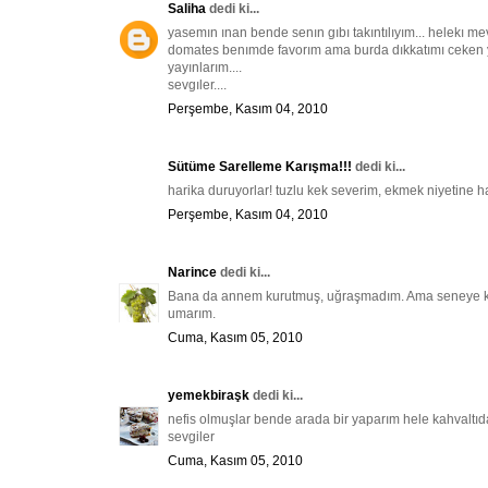
Saliha
dedi ki...
yasemın ınan bende senın gıbı takıntılıyım... helekı
domates benımde favorım ama burda dıkkatımı ceken ye
yayınlarım....
sevgıler....
Perşembe, Kasım 04, 2010
Sütüme Sarelleme Karışma!!!
dedi ki...
harika duruyorlar! tuzlu kek severim, ekmek niyetine ha
Perşembe, Kasım 04, 2010
Narince
dedi ki...
Bana da annem kurutmuş, uğraşmadım. Ama seneye kend
umarım.
Cuma, Kasım 05, 2010
yemekbiraşk
dedi ki...
nefis olmuşlar bende arada bir yaparım hele kahvaltıda
sevgiler
Cuma, Kasım 05, 2010