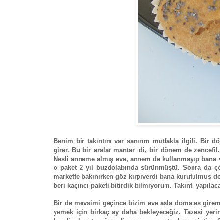
Benim bir takıntım var sanırım mutfakla ilgili. Bir
girer. Bu bir aralar mantar idi, bir dönem de zencef
Nesli anneme almış eve, annem de kullanmayıp bana ver
o paket 2 yıl buzdolabında sürünmüştü. Sonra da çöpe
markette bakınırken göz kırpıverdi bana kurutulmuş dom
beri kaçıncı paketi bitirdik bilmiyorum. Takıntı yapıla
Bir de mevsimi geçince bizim eve asla domates giremi
yemek için birkaç ay daha bekleyeceğiz. Tazesi yeri