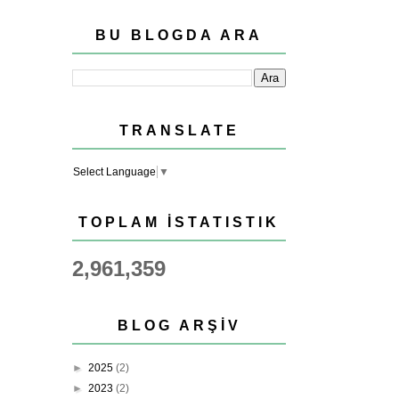
BU BLOGDA ARA
TRANSLATE
Select Language
▼
TOPLAM İSTATISTIK
2,961,359
BLOG ARŞIV
►
2025
(2)
►
2023
(2)