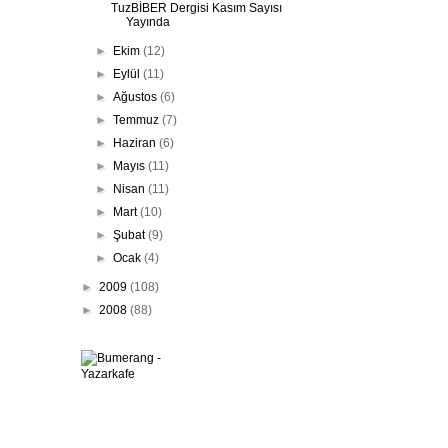
TuzBİBER Dergisi Kasım Sayısı
Yayında
►
Ekim
(12)
►
Eylül
(11)
►
Ağustos
(6)
►
Temmuz
(7)
►
Haziran
(6)
►
Mayıs
(11)
►
Nisan
(11)
►
Mart
(10)
►
Şubat
(9)
►
Ocak
(4)
►
2009
(108)
►
2008
(88)