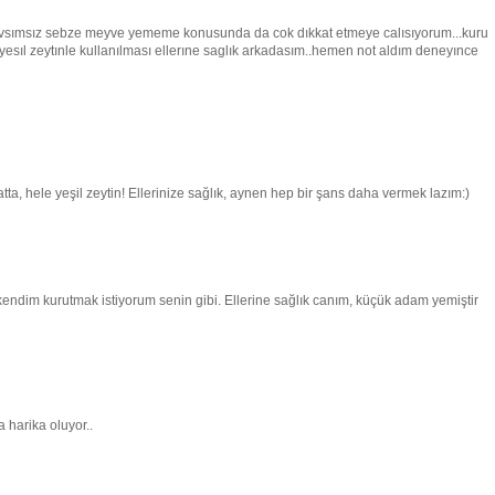
 mevsımsız sebze meyve yememe konusunda da cok dıkkat etmeye calısıyorum...kuru
sıl zeytınle kullanılması ellerıne saglık arkadasım..hemen not aldım deneyınce
tta, hele yeşil zeytin! Ellerinize sağlık, aynen hep bir şans daha vermek lazım:)
im kurutmak istiyorum senin gibi. Ellerine sağlık canım, küçük adam yemiştir
 harika oluyor..