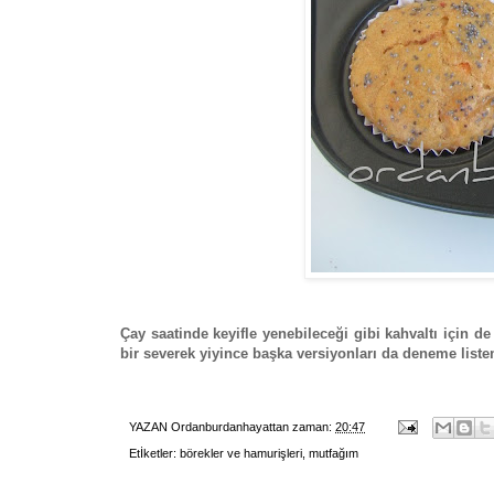
Çay saatinde keyifle yenebileceği gibi kahvaltı için d
bir severek yiyince başka versiyonları da deneme list
YAZAN
Ordanburdanhayattan
zaman:
20:47
Etİketler:
börekler ve hamurişleri
,
mutfağım