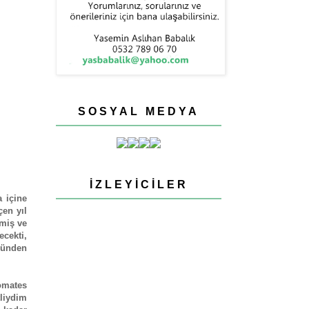
SOSYAL MEDYA
İZLEYICILER
 içine
en yıl
şmiş ve
cekti,
 günden
domates
liydim