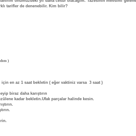
anırım önümüzdeki yıl daha cesur olacağım. Tazesinin mevsimi gelene
ı tarifler de denenebilir. Kim bilir?
adım )
n en az 1 saat bekletin ( eğer vaktiniz varsa 3 saat )
eyip biraz daha karıştırın
zülene kadar bekletin.Ufak parçalar halinde kesin.
ıştırın.
tırın.
rin.