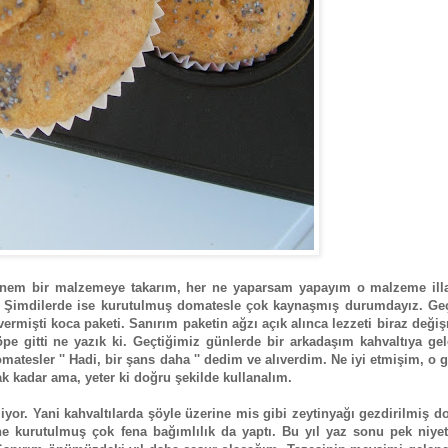
 dönem bir malzemeye takarım, her ne yaparsam yapayım o malzeme illa
il. Şimdilerde ise kurutulmuş domatesle çok kaynaşmış durumdayız. Geç
mişti koca paketi. Sanırım paketin ağzı açık alınca lezzeti biraz deği
 gitti ne yazık ki. Geçtiğimiz günlerde bir arkadaşım kahvaltıya gele
atesler '' Hadi, bir şans daha '' dedim ve alıverdim. Ne iyi etmişim, o
cak kadar ama, yeter ki doğru şekilde kullanalım.
yor. Yani kahvaltılarda şöyle üzerine mis gibi zeytinyağı gezdirilmiş 
ne kurutulmuş çok fena bağımlılık da yaptı. Bu yıl yaz sonu pek niyet