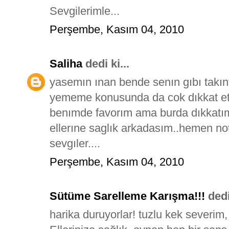
Sevgilerimle...
Perşembe, Kasım 04, 2010
Saliha
dedi ki...
yasemın ınan bende senın gıbı takın
yememe konusunda da cok dıkkat et
benımde favorım ama burda dıkkatımı
ellerıne saglık arkadasım..hemen not
sevgıler....
Perşembe, Kasım 04, 2010
Sütüme Sarelleme Karışma!!!
dedi 
harika duruyorlar! tuzlu kek severim,