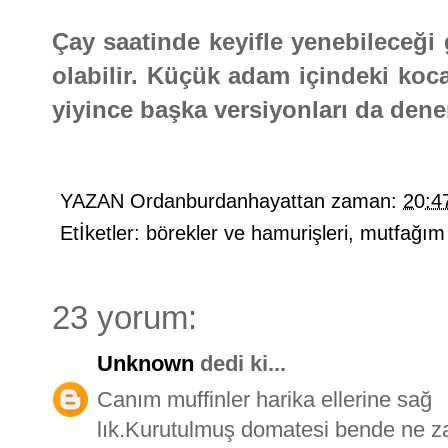
Çay saatinde keyifle yenebileceği 
olabilir. Küçük adam içindeki koc
yiyince başka versiyonları da dene
YAZAN
Ordanburdanhayattan
zaman:
20:4
Etİketler:
börekler ve hamurişleri
,
mutfağım
23 yorum:
Unknown
dedi ki...
Canım muffinler harika ellerine sağ
lık.Kurutulmuş domatesi bende ne z