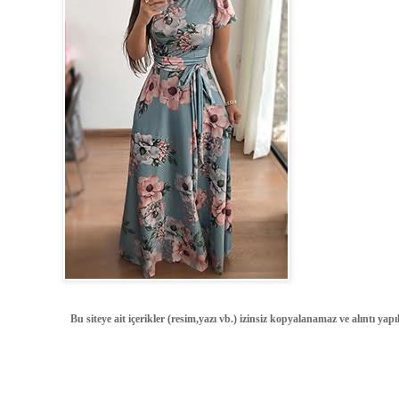
Bu siteye ait içerikler (resim,yazı vb.) izinsiz kopyalanamaz ve alıntı ya