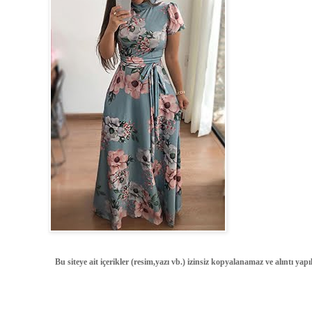
Bu siteye ait içerikler (resim,yazı vb.) izinsiz kopyalanamaz ve alıntı ya