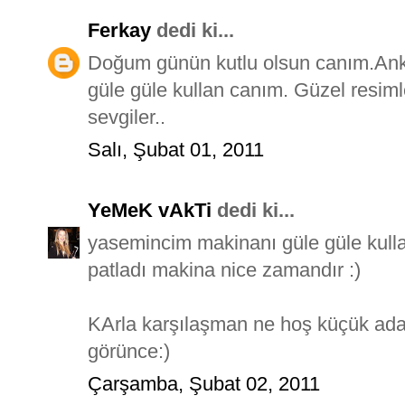
Ferkay
dedi ki...
Doğum günün kutlu olsun canım.Anka
güle güle kullan canım. Güzel resimle
sevgiler..
Salı, Şubat 01, 2011
YeMeK vAkTi
dedi ki...
yasemincim makinanı güle güle kulla
patladı makina nice zamandır :)
KArla karşılaşman ne hoş küçük adam
görünce:)
Çarşamba, Şubat 02, 2011