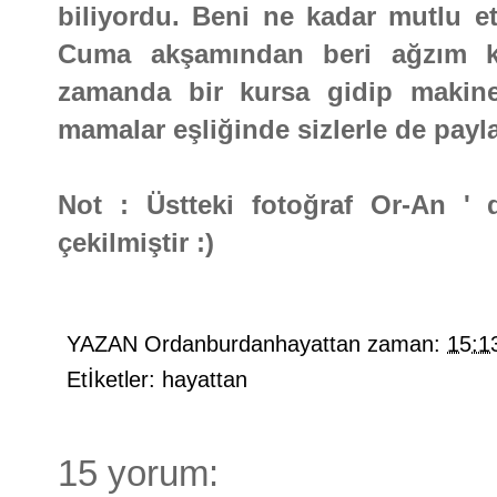
biliyordu. Beni ne kadar mutlu e
Cuma akşamından beri ağzım ku
zamanda bir kursa gidip makine
mamalar eşliğinde sizlerle de payl
Not : Üstteki fotoğraf Or-An '
çekilmiştir :)
YAZAN
Ordanburdanhayattan
zaman:
15:1
Etİketler:
hayattan
15 yorum: