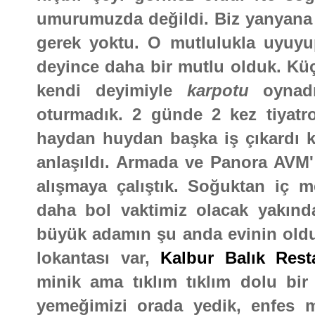
umurumuzda değildi. Biz yanyana i
gerek yoktu. O mutlulukla uyuy
deyince daha bir mutlu olduk. Küç
kendi deyimiyle
karpotu
oynadı
oturmadık. 2 günde 2 kez tiyatro
haydan huydan başka iş çıkardı k
anlaşıldı. Armada ve Panora AVM' 
alışmaya çalıştık. Soğuktan iç 
daha bol vaktimiz olacak yakı
büyük adamın şu anda evinin olduğ
lokantası var,
Kalbur Balık Rest
minik ama tıklım tıklım dolu bir
yemeğimizi orada yedik, enfes m