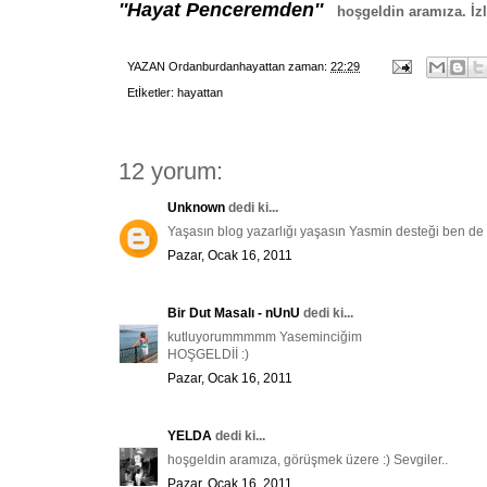
''Hayat Penceremden''
hoşgeldin aramıza. İzl
YAZAN
Ordanburdanhayattan
zaman:
22:29
Etİketler:
hayattan
12 yorum:
Unknown
dedi ki...
Yaşasın blog yazarlığı yaşasın Yasmin desteği ben de
Pazar, Ocak 16, 2011
Bir Dut Masalı - nUnU
dedi ki...
kutluyorummmmm Yaseminciğim
HOŞGELDİİ :)
Pazar, Ocak 16, 2011
YELDA
dedi ki...
hoşgeldin aramıza, görüşmek üzere :) Sevgiler..
Pazar, Ocak 16, 2011