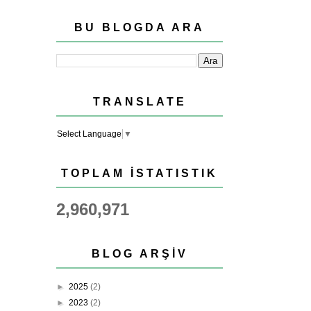
BU BLOGDA ARA
TRANSLATE
Select Language
▼
TOPLAM İSTATISTIK
2,960,971
BLOG ARŞIV
►
2025
(2)
►
2023
(2)