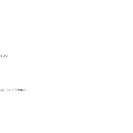
İĞİM
şımlar diliyorum..