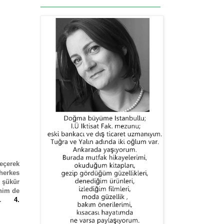
eçerek
 herkes
 şükür
enim de
bile.
4.