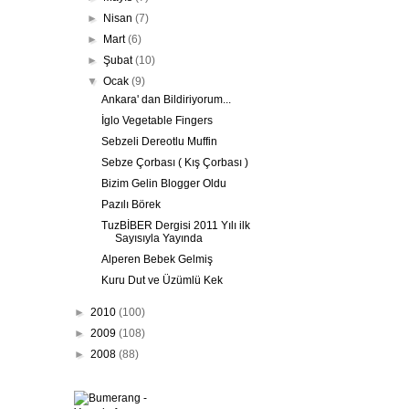
►
Nisan
(7)
►
Mart
(6)
►
Şubat
(10)
▼
Ocak
(9)
Ankara' dan Bildiriyorum...
İglo Vegetable Fingers
Sebzeli Dereotlu Muffin
Sebze Çorbası ( Kış Çorbası )
Bizim Gelin Blogger Oldu
Pazılı Börek
TuzBİBER Dergisi 2011 Yılı ilk
Sayısıyla Yayında
Alperen Bebek Gelmiş
Kuru Dut ve Üzümlü Kek
►
2010
(100)
►
2009
(108)
►
2008
(88)