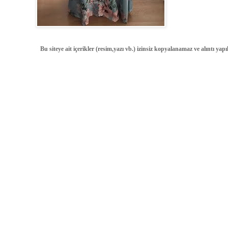
Bu siteye ait içerikler (resim,yazı vb.) izinsiz kopyalanamaz ve alıntı ya