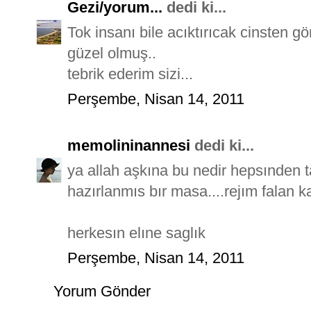
Gezi/yorum...
dedi ki...
Tok insanı bile acıktırıcak cinsten gö
güzel olmuş..
tebrik ederim sizi...
Perşembe, Nisan 14, 2011
memolininannesi
dedi ki...
ya allah aşkına bu nedir hepsınden t
hazırlanmıs bır masa....rejım falan ka
herkesın elıne saglık
Perşembe, Nisan 14, 2011
Yorum Gönder