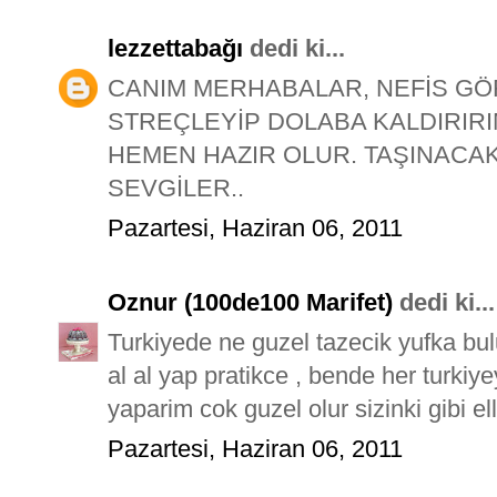
lezzettabağı
dedi ki...
CANIM MERHABALAR, NEFİS GÖ
STREÇLEYİP DOLABA KALDIRIRIM
HEMEN HAZIR OLUR. TAŞINACA
SEVGİLER..
Pazartesi, Haziran 06, 2011
Oznur (100de100 Marifet)
dedi ki...
Turkiyede ne guzel tazecik yufka bul
al al yap pratikce , bende her turki
yaparim cok guzel olur sizinki gibi el
Pazartesi, Haziran 06, 2011