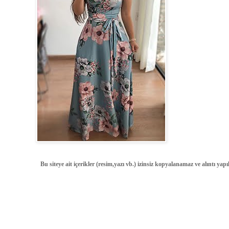
Bu siteye ait içerikler (resim,yazı vb.) izinsiz kopyalanamaz ve alıntı ya