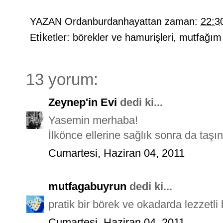
YAZAN
Ordanburdanhayattan
zaman:
22:3
Etİketler:
börekler ve hamurişleri
,
mutfağım
13 yorum:
Zeynep'in Evi
dedi ki...
Yasemin merhaba!
İlkönce ellerine sağlık sonra da taşı
Cumartesi, Haziran 04, 2011
mutfagabuyrun
dedi ki...
pratik bir börek ve okadarda lezzetli
Cumartesi, Haziran 04, 2011