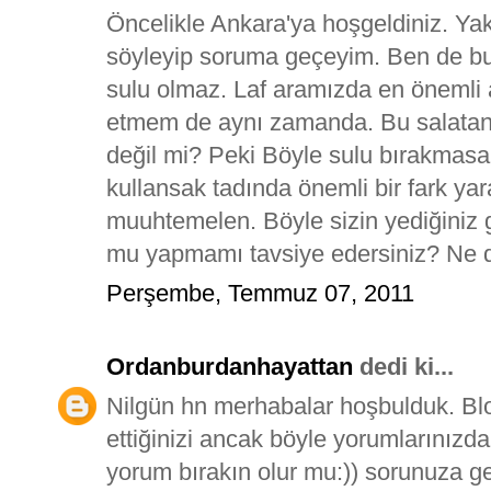
Öncelikle Ankara'ya hoşgeldiniz. Yakl
söyleyip soruma geçeyim. Ben de b
sulu olmaz. Laf aramızda en önemli a
etmem de aynı zamanda. Bu salatanı
değil mi? Peki Böyle sulu bırakmasak
kullansak tadında önemli bir fark y
muuhtemelen. Böyle sizin yediğiniz 
mu yapmamı tavsiye edersiniz? Ne d
Perşembe, Temmuz 07, 2011
Ordanburdanhayattan
dedi ki...
Nilgün hn merhabalar hoşbulduk. Bl
ettiğinizi ancak böyle yorumlarınızd
yorum bırakın olur mu:)) sorunuza gel