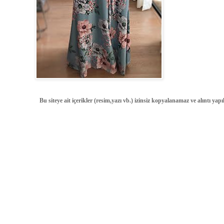
Bu siteye ait içerikler (resim,yazı vb.) izinsiz kopyalanamaz ve alıntı ya