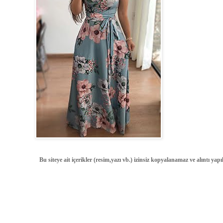
Bu siteye ait içerikler (resim,yazı vb.) izinsiz kopyalanamaz ve alıntı ya