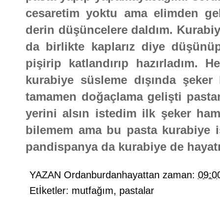
cesaretim yoktu ama elimden gel
derin düşüncelere daldım. Kurabiye
da birlikte kaplarız diye düşün
pişirip katlandırıp hazırladım
kurabiye süsleme dışında şeker 
tamamen doğaçlama gelişti pastan
yerini alsın istedim ilk şeker ham
bilemem ama bu pasta kurabiye işi
pandispanya da kurabiye de hayat
YAZAN
Ordanburdanhayattan
zaman:
09:0
Etİketler:
mutfağım
,
pastalar