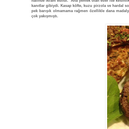
halinde ikram edildi. Ana yemek olan etler ise kesinli
kanıtlar gibiydi. Kasap köfte, kuzu pirzola ve hardal 
pek barışık olmamama rağmen özellikle dana madalyo
çok yakışmıştı.