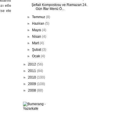
klarını
Şeftali Kompostosu ve Ramazan 24.
zı etle
Gün İftar Menü Ö...
se ete
►
Temmuz
(8)
►
Haziran
(5)
►
Mayıs
(4)
►
Nisan
(4)
►
Mart
(4)
►
Şubat
(3)
►
Ocak
(4)
►
2012
(56)
►
2011
(84)
►
2010
(100)
►
2009
(108)
►
2008
(88)