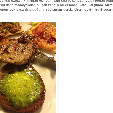
kle asıl uzmanlık alanları ekmeğin yanı sıra et konusunda da iddialı oldu
soslu dana madalyondan oluşan zengin bir et tabağı vardı karşımda. Kırmı
nun çok başarılı olduğunu söylemem gerek. Üzerindeki hardal sosu i