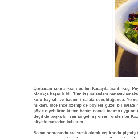
Çorbadan sonra ikram edilen Kadayıfa Sarılı Keçi Pey
oldukça başarılı idi. Tüm kış salatalara nar ayıklamak
kuru kayısılı ve bademli salata sunulduğunda. Yemek
miktarı. İnce ince özenip de böylesi güzel bir salata
şöyle diyebilirim ki tam benim damak tadıma uygundu. N
değil de başka bir zaman gelmiş olsam önden bir Közl
afiyetle masadan kalkarım.
Salata sonrasında ara sıcak olarak taş fırında pişmi