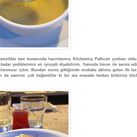
kesinlikle tam kıvamında hazırlanmış Közlenmiş Patlıcan çorbası oldu
adar yediklerimin en iyisiydi diyebilirim. Yanında limon ile servis edi
n limonsuz içtim. Bundan sonra gittiğimde mutlaka aklıma gelen ilk le
m da sanırım çok beğendiler ki bir ara masada herkes birbirine köz