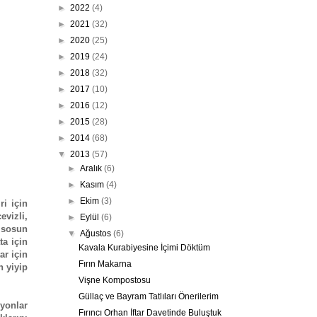
►
2022
(4)
►
2021
(32)
►
2020
(25)
►
2019
(24)
►
2018
(32)
►
2017
(10)
►
2016
(12)
►
2015
(28)
►
2014
(68)
▼
2013
(57)
►
Aralık
(6)
►
Kasım
(4)
►
Ekim
(3)
i için
evizli,
►
Eylül
(6)
 sosun
▼
Ağustos
(6)
ta için
Kavala Kurabiyesine İçimi Döktüm
ar için
Fırın Makarna
n yiyip
Vişne Kompostosu
Güllaç ve Bayram Tatlıları Önerilerim
iyonlar
Fırıncı Orhan İftar Davetinde Buluştuk