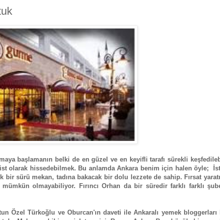
tuk
a başlamanın belki de en güzel ve en keyifli tarafı sürekli keşfedile
rist olarak hissedebilmek. Bu anlamda Ankara benim için halen öyle; İs
 bir sürü mekan, tadına bakacak bir dolu lezzete de sahip. Fırsat yarat
mümkün olmayabiliyor. Fırıncı Orhan da bir süredir farklı farklı şube
 Özel Türkoğlu ve Oburcan'ın daveti ile Ankaralı yemek bloggerları F