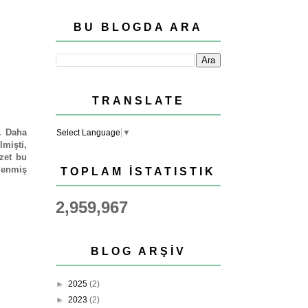
BU BLOGDA ARA
TRANSLATE
. Daha
Select Language
▼
lmişti,
zzet bu
lenmiş
TOPLAM İSTATISTIK
2,959,967
BLOG ARŞIV
►
2025
(2)
►
2023
(2)