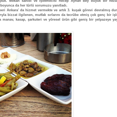
tuk. Mekan sahibi ve işletmecisi Recep Ayhan Bey büyük bir neza
ce boyunca da her türlü sorumuzu yanıtladı.
n beri Ankara' da hizmet vermekte ve artık 3. kuşak görevi devralmış d
yıyla bizzat ilgilenen, mutfak sırlarını da tecrübe etmiş çok genç bir iş
 manav, kasap, şarkuteri ve yöresel ürün gibi geniş bir yelpazeye yay
.