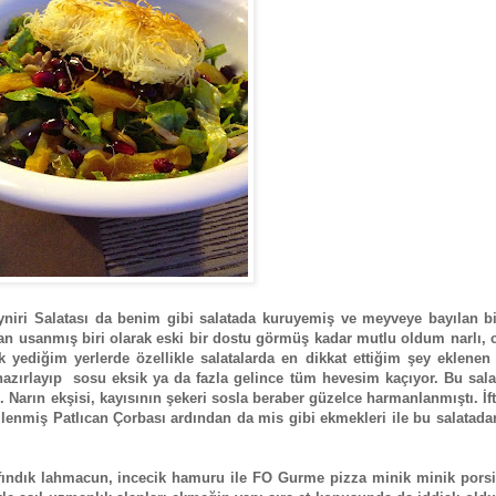
niri Salatası da benim gibi salatada kuruyemiş ve meyveye bayılan bir
tan usanmış biri olarak eski bir dostu görmüş kadar mutlu oldum narlı, c
 yediğim yerlerde özellikle salatalarda en dikkat ettiğim şey eklenen
 hazırlayıp sosu eksik ya da fazla gelince tüm hevesim kaçıyor. Bu sala
arın ekşisi, kayısının şekeri sosla beraber güzelce harmanlanmıştı. İft
enmiş Patlıcan Çorbası ardından da mis gibi ekmekleri ile bu salatada
ş fındık lahmacun, incecik hamuru ile FO Gurme pizza minik minik pors