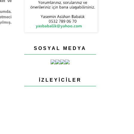
ket ve
urumda.
letmeci
ılmış.
SOSYAL MEDYA
İZLEYICILER