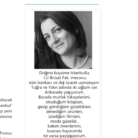
bilecek
tanbul'
ıp yeni
lerine
ırıncı