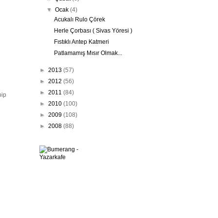
▼
Ocak
(4)
Acukalı Rulo Çörek
Herle Çorbası ( Sivas Yöresi )
Fıstıklı Antep Katmeri
Patlamamış Mısır Olmak...
►
2013
(57)
►
2012
(56)
►
2011
(84)
pip
►
2010
(100)
►
2009
(108)
►
2008
(88)