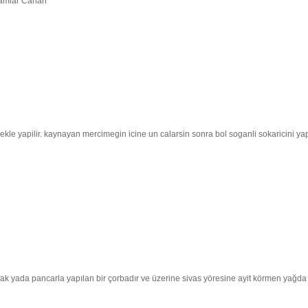
elamlar Canan
ekle yapilir. kaynayan mercimegin icine un calarsin sonra bol soganli sokaricini ya
nak yada pancarla yapılan bir çorbadır ve üzerine sivas yöresine ayit körmen yağda