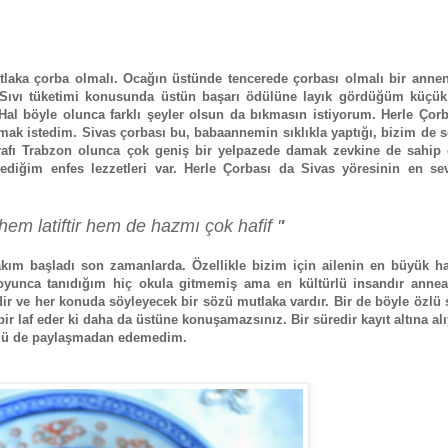
laka çorba olmalı. Ocağın üstünde tencerede çorbası olmalı bir annen
 Sıvı tüketimi konusunda üstün başarı ödülüne layık gördüğüm küçük
Hal böyle olunca farklı şeyler olsun da bıkmasın istiyorum. Herle Çor
tmak istedim. Sivas çorbası bu, babaannemin sıklıkla yaptığı, bizim de 
tarafı Trabzon olunca çok geniş bir yelpazede damak zevkine de sahip
ediğim enfes lezzetleri var. Herle Çorbası da Sivas yöresinin en se
hem latiftir hem de hazmı çok hafif '
'
rakım başladı son zamanlarda. Özellikle bizim için ailenin en büyük h
boyunca tanıdığım hiç okula gitmemiş ama en kültürlü insandır anne
idir ve her konuda söyleyecek bir sözü mutlaka vardır. Bir de böyle özlü 
bir laf eder ki daha da üstüne konuşamazsınız. Bir süredir kayıt altına a
sözü de paylaşmadan edemedim.