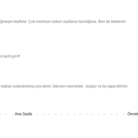
değmeyin keyfime. Çok memnun oldum sayfanızı tanıdığıma. Ben de beklerim
tarif için💜
atılan sulandırılmış una denir. İstersen mercimek , bulgur vs ila yapa bilirsin.
Ana Sayfa
Önceki