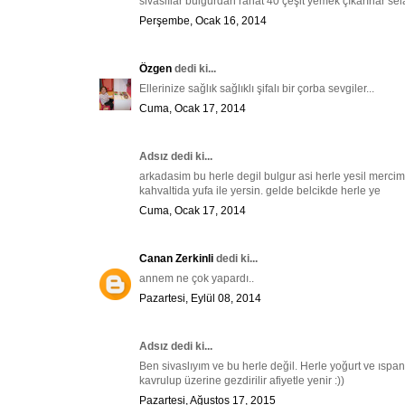
sivaslılar bulgurdan rahat 40 çeşit yemek çıkarırlar s
Perşembe, Ocak 16, 2014
Özgen
dedi ki...
Ellerinize sağlık sağlıklı şifalı bir çorba sevgiler...
Cuma, Ocak 17, 2014
Adsız dedi ki...
arkadasim bu herle degil bulgur asi herle yesil mercim
kahvaltida yufa ile yersin. gelde belcikde herle ye
Cuma, Ocak 17, 2014
Canan Zerkinli
dedi ki...
annem ne çok yapardı..
Pazartesi, Eylül 08, 2014
Adsız dedi ki...
Ben sivaslıyım ve bu herle değil. Herle yoğurt ve ıspa
kavrulup üzerine gezdirilir afiyetle yenir :))
Pazartesi, Ağustos 17, 2015