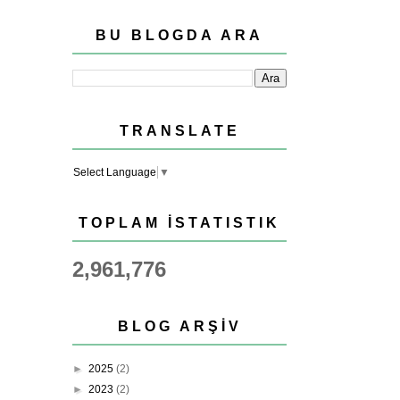
BU BLOGDA ARA
TRANSLATE
Select Language
▼
TOPLAM İSTATISTIK
2,961,776
BLOG ARŞIV
►
2025
(2)
►
2023
(2)