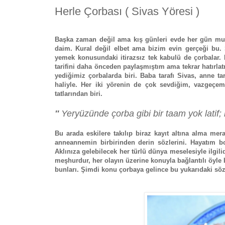
Herle Çorbası ( Sivas Yöresi )
Başka zaman değil ama kış günleri evde her gün mut
daim. Kural değil elbet ama bizim evin gerçeği bu.
yemek konusundaki itirazsız tek kabulü de çorbalar. 
tarifini daha önceden paylaşmıştım ama tekrar hatırla
yediğimiz çorbalarda biri. Baba tarafı Sivas, anne 
haliyle. Her iki yörenin de çok sevdiğim, vazgeçem
tatlarından biri.
''
Yeryüzünde çorba gibi bir taam yok latif; 
Bu arada eskilere takılıp biraz kayıt altına alma me
anneannemin birbirinden derin sözlerini. Hayatım 
Aklınıza gelebilecek her türlü dünya meselesiyle ilgil
meşhurdur, her olayın üzerine konuyla bağlantılı öyle 
bunları. Şimdi konu çorbaya gelince bu yukarıdaki 