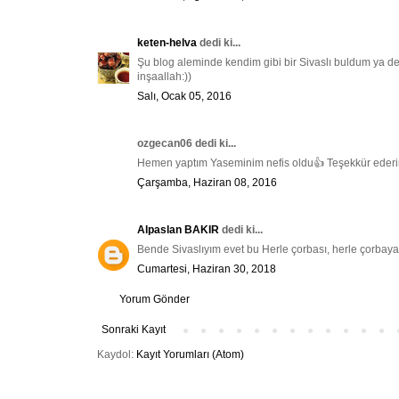
keten-helva
dedi ki...
Şu blog aleminde kendim gibi bir Sivaslı buldum ya 
inşaallah:))
Salı, Ocak 05, 2016
ozgecan06 dedi ki...
Hemen yaptım Yaseminim nefis oldu👍 Teşekkür ederim 
Çarşamba, Haziran 08, 2016
Alpaslan BAKIR
dedi ki...
Bende Sivaslıyım evet bu Herle çorbası, herle çorbaya k
Cumartesi, Haziran 30, 2018
Yorum Gönder
Sonraki Kayıt
Kaydol:
Kayıt Yorumları (Atom)