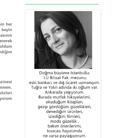
in her
 beyin
basının
severek
 oldum
vdiğim
azinesi
annem.
sözleri
lıyorum