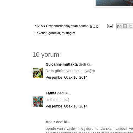
YAZAN
Ordanburdanhayattan
zaman:
01:03
Etİketler:
çorbalar
,
mutfağım
10 yorum:
Güloanne mutfakta
dedi ki...
Nefis görünüyor ellerine yağlık
Perşembe, Ocak 16, 2014
Fatma
dedi ki...
mmmmm mis:)
Perşembe, Ocak 16, 2014
Adsız dedi ki...
bende yarı sivaslıyım, eş durumundan,kaimvalidem yeş