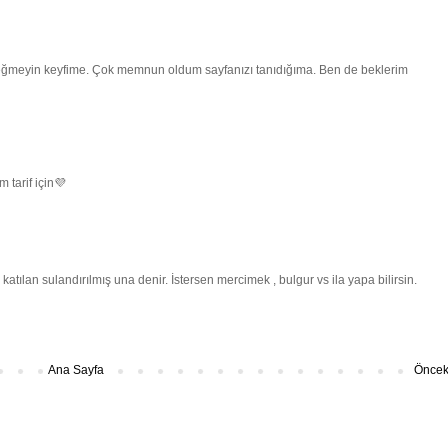
değmeyin keyfime. Çok memnun oldum sayfanızı tanıdığıma. Ben de beklerim
tarif için💜
atılan sulandırılmış una denir. İstersen mercimek , bulgur vs ila yapa bilirsin.
Ana Sayfa
Önceki