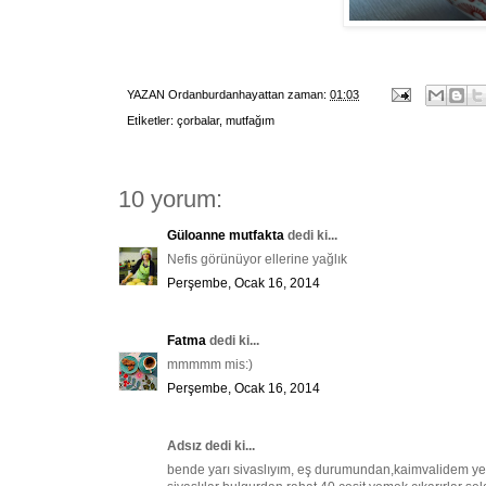
YAZAN
Ordanburdanhayattan
zaman:
01:03
Etİketler:
çorbalar
,
mutfağım
10 yorum:
Güloanne mutfakta
dedi ki...
Nefis görünüyor ellerine yağlık
Perşembe, Ocak 16, 2014
Fatma
dedi ki...
mmmmm mis:)
Perşembe, Ocak 16, 2014
Adsız dedi ki...
bende yarı sivaslıyım, eş durumundan,kaimvalidem yeş