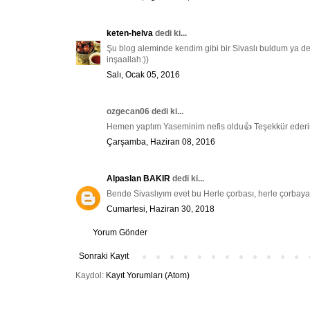
keten-helva
dedi ki...
Şu blog aleminde kendim gibi bir Sivaslı buldum ya 
inşaallah:))
Salı, Ocak 05, 2016
ozgecan06 dedi ki...
Hemen yaptım Yaseminim nefis oldu👍 Teşekkür ederim 
Çarşamba, Haziran 08, 2016
Alpaslan BAKIR
dedi ki...
Bende Sivaslıyım evet bu Herle çorbası, herle çorbaya k
Cumartesi, Haziran 30, 2018
Yorum Gönder
Sonraki Kayıt
Kaydol:
Kayıt Yorumları (Atom)