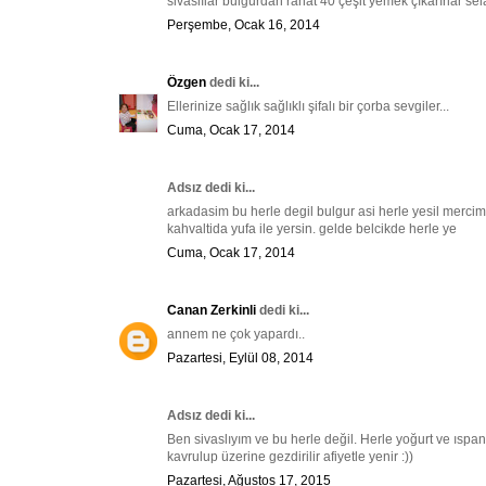
sivaslılar bulgurdan rahat 40 çeşit yemek çıkarırlar s
Perşembe, Ocak 16, 2014
Özgen
dedi ki...
Ellerinize sağlık sağlıklı şifalı bir çorba sevgiler...
Cuma, Ocak 17, 2014
Adsız dedi ki...
arkadasim bu herle degil bulgur asi herle yesil mercim
kahvaltida yufa ile yersin. gelde belcikde herle ye
Cuma, Ocak 17, 2014
Canan Zerkinli
dedi ki...
annem ne çok yapardı..
Pazartesi, Eylül 08, 2014
Adsız dedi ki...
Ben sivaslıyım ve bu herle değil. Herle yoğurt ve ıspa
kavrulup üzerine gezdirilir afiyetle yenir :))
Pazartesi, Ağustos 17, 2015