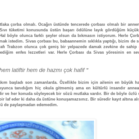
laka çorba olmalı. Ocağın üstünde tencerede çorbası olmalı bir annen
 Sıvı tüketimi konusunda üstün başarı ödülüne layık gördüğüm küçük
Hal böyle olunca farklı şeyler olsun da bıkmasın istiyorum. Herle Çor
tmak istedim. Sivas çorbası bu, babaannemin sıklıkla yaptığı, bizim de 
tarafı Trabzon olunca çok geniş bir yelpazede damak zevkine de sahip
ediğim enfes lezzetleri var. Herle Çorbası da Sivas yöresinin en se
hem latiftir hem de hazmı çok hafif '
'
rakım başladı son zamanlarda. Özellikle bizim için ailenin en büyük h
boyunca tanıdığım hiç okula gitmemiş ama en kültürlü insandır anne
idir ve her konuda söyleyecek bir sözü mutlaka vardır. Bir de böyle özlü 
bir laf eder ki daha da üstüne konuşamazsınız. Bir süredir kayıt altına a
sözü de paylaşmadan edemedim.