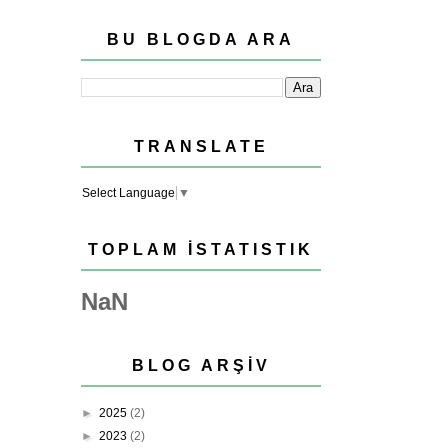
BU BLOGDA ARA
TRANSLATE
Select Language
▼
TOPLAM İSTATISTIK
NaN
BLOG ARŞIV
►
2025
(2)
►
2023
(2)