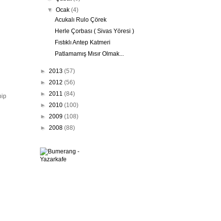
▼
Ocak
(4)
Acukalı Rulo Çörek
Herle Çorbası ( Sivas Yöresi )
Fıstıklı Antep Katmeri
Patlamamış Mısır Olmak...
►
2013
(57)
►
2012
(56)
►
2011
(84)
pip
►
2010
(100)
►
2009
(108)
►
2008
(88)