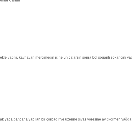
elamlar Canan
ekle yapilir. kaynayan mercimegin icine un calarsin sonra bol soganli sokaricini ya
nak yada pancarla yapılan bir çorbadır ve üzerine sivas yöresine ayit körmen yağda