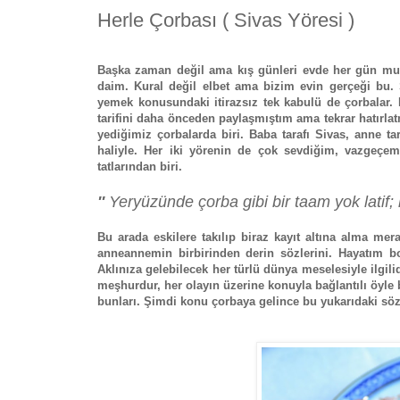
Herle Çorbası ( Sivas Yöresi )
Başka zaman değil ama kış günleri evde her gün mut
daim. Kural değil elbet ama bizim evin gerçeği bu.
yemek konusundaki itirazsız tek kabulü de çorbalar. 
tarifini daha önceden paylaşmıştım ama tekrar hatırla
yediğimiz çorbalarda biri. Baba tarafı Sivas, anne 
haliyle. Her iki yörenin de çok sevdiğim, vazgeçem
tatlarından biri.
''
Yeryüzünde çorba gibi bir taam yok latif; 
Bu arada eskilere takılıp biraz kayıt altına alma me
anneannemin birbirinden derin sözlerini. Hayatım 
Aklınıza gelebilecek her türlü dünya meselesiyle ilgil
meşhurdur, her olayın üzerine konuyla bağlantılı öyle 
bunları. Şimdi konu çorbaya gelince bu yukarıdaki 