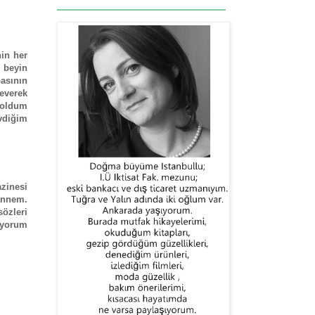
in her
 beyin
basının
severek
 oldum
vdiğim
azinesi
annem.
sözleri
lıyorum