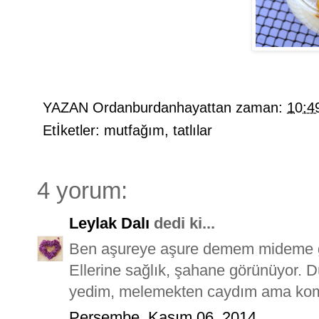
YAZAN
Ordanburdanhayattan
zaman:
10:4
Etİketler:
mutfağım
,
tatlılar
4 yorum:
Leylak Dalı
dedi ki...
Ben aşureye aşure demem mideme g
Ellerine sağlık, şahane görünüyor. D
yedim, melemekten caydım ama komşu
Perşembe, Kasım 06, 2014