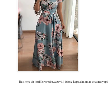
Bu siteye ait içerikler (resim,yazı vb.) izinsiz kopyalanamaz ve alıntı ya